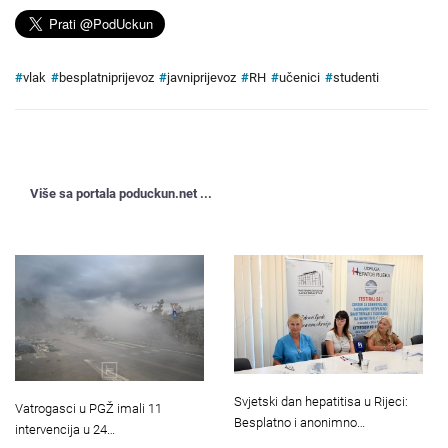
#
vlak
#
besplatniprijevoz
#
javniprijevoz
#
RH
#
učenici
#
studenti
Više sa portala poduckun.net ...
Svjetski dan hepatitisa u Rijeci:
Vatrogasci u PGŽ imali 11
Besplatno i anonimno…
intervencija u 24…