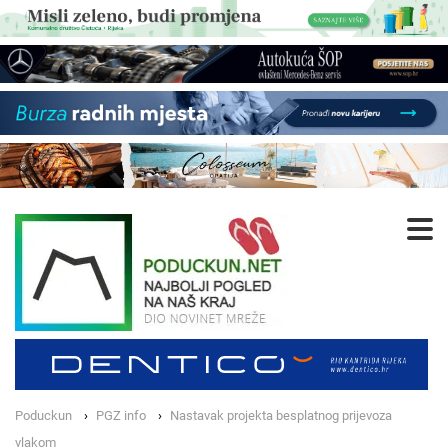
Poduckun
PGZ info
Nastavak projekta besplatnog prijevoza
vlakom