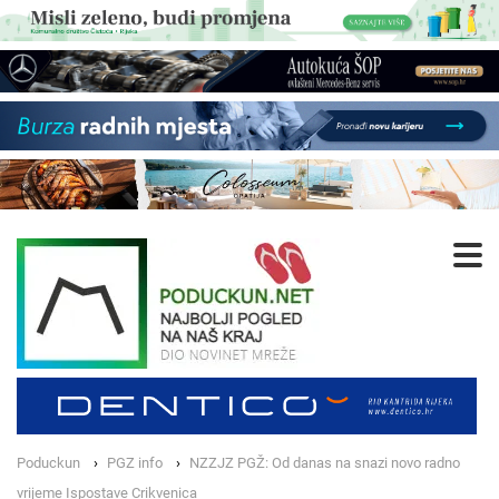
Poduckun
PGZ info
NZZJZ PGŽ: Od danas na snazi novo radno
vrijeme Ispostave Crikvenica