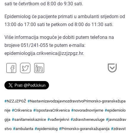
sati te četvrtkom od 8:00 do 9:30 sati.
Epidemiolog će pacijente primati u ambulanti srijedom od
13:00 do 17:00 sati te petkom od 8:00 do 11:30 sati.
Više informacija moguće je dobiti putem telefona na
brojeve 051/241-055 te putem e-maila:
epidemiologija.crikvenica@zzjzpgz.hr.
#
NZZJZPGŽ
#
NastavnizavodzajavnozdravstvoPrimorsko-goranskežupa
nije
#
Crikvenica
#
IspostavaCrikvenica
#
novoradnovrijeme
#
epidemiolo
gija
#
sanitarneiskaznice
#
vađenjekrvi
#
zdravstveneusluge
#
javnozdrav
stvo
#
ambulanta
#
epidemiolog
#
Primorsko-goranskažupanija
#
zdravst