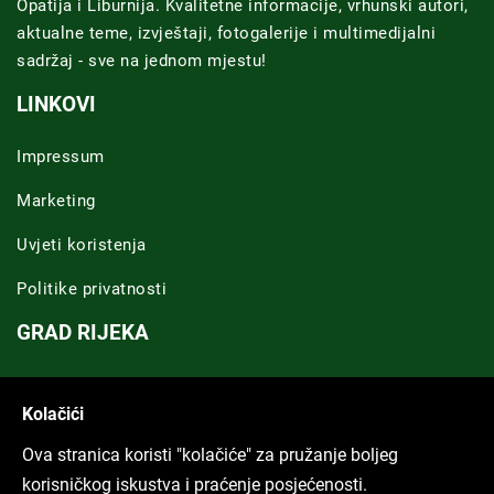
Opatija i Liburnija. Kvalitetne informacije, vrhunski autori,
aktualne teme, izvještaji, fotogalerije i multimedijalni
sadržaj - sve na jednom mjestu!
LINKOVI
Impressum
Marketing
Uvjeti koristenja
Politike privatnosti
GRAD RIJEKA
Novosti Rijeka
Kolačići
Riječka regija
Ova stranica koristi "kolačiće" za pružanje boljeg
ARHIVA TEKSTOVA
korisničkog iskustva i praćenje posjećenosti.