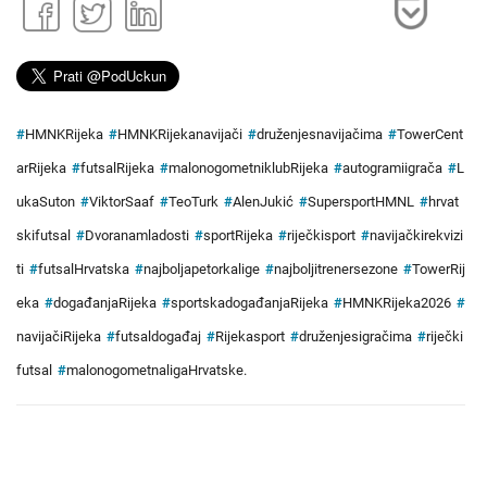
#
HMNKRijeka
#
HMNKRijekanavijači
#
druženjesnavijačima
#
TowerCent
arRijeka
#
futsalRijeka
#
malonogometniklubRijeka
#
autogramiigrača
#
L
ukaSuton
#
ViktorSaaf
#
TeoTurk
#
AlenJukić
#
SupersportHMNL
#
hrvat
skifutsal
#
Dvoranamladosti
#
sportRijeka
#
riječkisport
#
navijačkirekvizi
ti
#
futsalHrvatska
#
najboljapetorkalige
#
najboljitrenersezone
#
TowerRij
eka
#
događanjaRijeka
#
sportskadogađanjaRijeka
#
HMNKRijeka2026
#
navijačiRijeka
#
futsaldogađaj
#
Rijekasport
#
druženjesigračima
#
riječki
futsal
#
malonogometnaligaHrvatske.