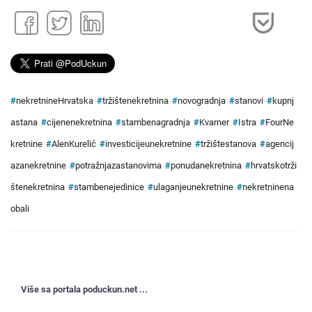
#
nekretnineHrvatska
#
tržištenekretnina
#
novogradnja
#
stanovi
#
kupnj
astana
#
cijenenekretnina
#
stambenagradnja
#
Kvarner
#
Istra
#
FourNe
kretnine
#
AlenKurelić
#
investicijeunekretnine
#
tržištestanova
#
agencij
azanekretnine
#
potražnjazastanovima
#
ponudanekretnina
#
hrvatskotrži
štenekretnina
#
stambenejedinice
#
ulaganjeunekretnine
#
nekretninena
obali
Više sa portala poduckun.net ...