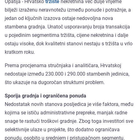
Opatija - Hrvatsko
tržište
nekretnina već dulje vrijeme
bilježi izraženu neravnotežu između ponude i potražnje, a
jedan od ključnih izazova ostaje nedovoljna nova
stambena gradnja. Unatoč usporavanju broja transakcija
u pojedinim segmentima tržišta, cijene nekretnina i dalje
ostaju visoke, dok kvalitetni stanovi nestaju s tržišta u vrlo
kratkom roku.
Prema procjenama stručnjaka i analitičara, Hrvatskoj
nedostaje između 230.000 i 290.000 stambenih jedinica,
što ukazuje na dugoročan strukturni problem.
Sporija gradnja i ograničena ponuda
Nedostatak novih stanova posljedica je više faktora, među
kojima se ističu administrativne prepreke, manjak radne
snage te rastući troškovi gradnje. Zbog toga investitori sve
selektivnije ulaze u projekte, što dodatno ograničava
ponudu, osobito u srednjem i pristupačnom segmentu.