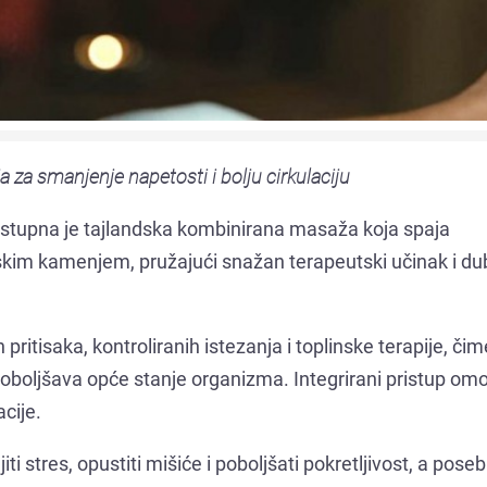
a za smanjenje napetosti i bolju cirkulaciju
ostupna je tajlandska kombinirana masaža koja spaja
nskim kamenjem, pružajući snažan terapeutski učinak i du
itisaka, kontroliranih istezanja i toplinske terapije, čim
 poboljšava opće stanje organizma. Integrirani pristup om
cije.
 stres, opustiti mišiće i poboljšati pokretljivost, a poseb