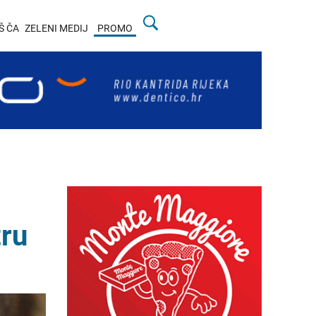
Š ČA
ZELENI MEDIJ
PROMO
tru