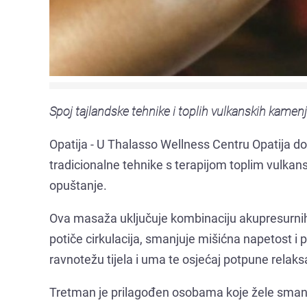
Spoj tajlandske tehnike i toplih vulkanskih kamenj
Opatija - U Thalasso Wellness Centru Opatija d
tradicionalne tehnike s terapijom toplim vulka
opuštanje.
Ova masaža uključuje kombinaciju akupresurnih pr
potiče cirkulacija, smanjuje mišićna napetost i
ravnotežu tijela i uma te osjećaj potpune relaksa
Tretman je prilagođen osobama koje žele smanjiti