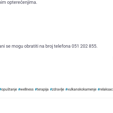
nim opterećenjima.
ani se mogu obratiti na broj telefona 051 202 855.
#
opuštanje
#
wellness
#
terapija
#
zdravlje
#
vulkanskokamenje
#
relaksac