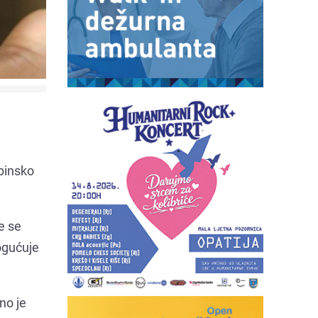
binsko
e se
ogućuje
no je