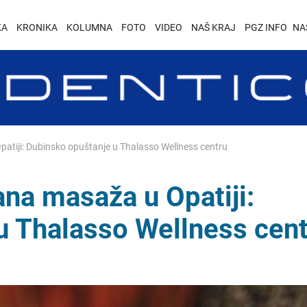
KA
KRONIKA
KOLUMNA
FOTO
VIDEO
NAŠ KRAJ
PGZ INFO
NA
atiji: Dubinsko opuštanje u Thalasso Wellness centru
na masaža u Opatiji:
u Thalasso Wellness cen