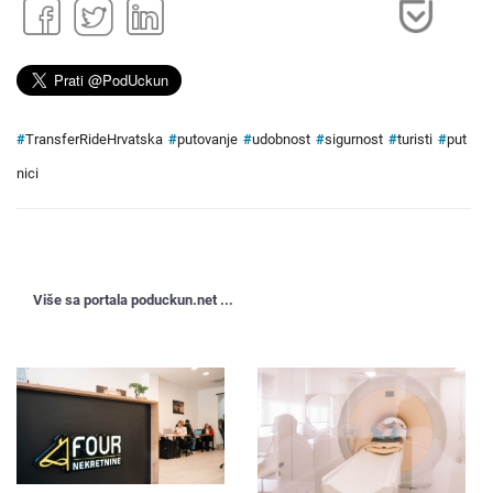
#
TransferRideHrvatska
#
putovanje
#
udobnost
#
sigurnost
#
turisti
#
put
nici
Više sa portala poduckun.net ...