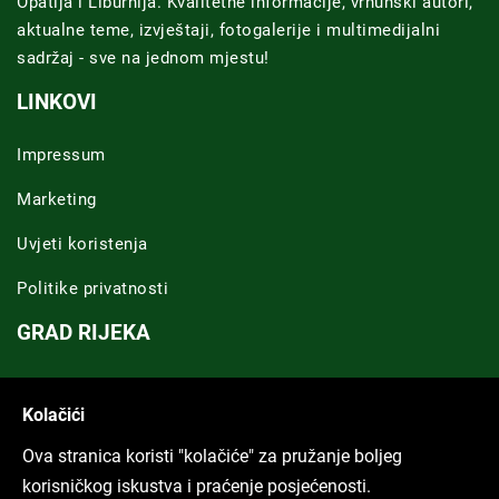
Opatija i Liburnija. Kvalitetne informacije, vrhunski autori,
aktualne teme, izvještaji, fotogalerije i multimedijalni
sadržaj - sve na jednom mjestu!
LINKOVI
Impressum
Marketing
Uvjeti koristenja
Politike privatnosti
GRAD RIJEKA
Novosti Rijeka
Kolačići
Riječka regija
Ova stranica koristi "kolačiće" za pružanje boljeg
ARHIVA TEKSTOVA
korisničkog iskustva i praćenje posjećenosti.