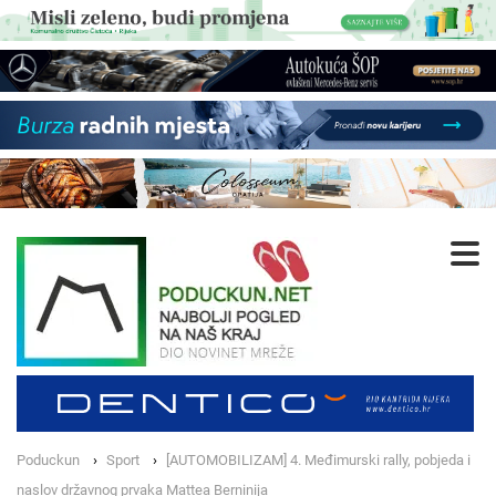
Poduckun
Sport
[AUTOMOBILIZAM] 4. Međimurski rally, pobjeda i
naslov državnog prvaka Mattea Berninija