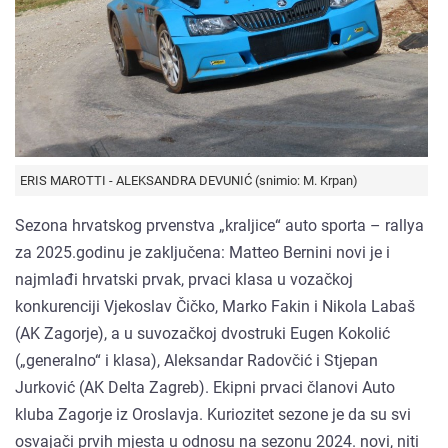
ERIS MAROTTI - ALEKSANDRA DEVUNIĆ (snimio: M. Krpan)
Sezona hrvatskog prvenstva „kraljice“ auto sporta – rallya
za 2025.godinu je zaključena: Matteo Bernini novi je i
najmlađi hrvatski prvak, prvaci klasa u vozačkoj
konkurenciji Vjekoslav Čičko, Marko Fakin i Nikola Labaš
(AK Zagorje), a u suvozačkoj dvostruki Eugen Kokolić
(„generalno“ i klasa), Aleksandar Radovčić i Stjepan
Jurković (AK Delta Zagreb). Ekipni prvaci članovi Auto
kluba Zagorje iz Oroslavja. Kuriozitet sezone je da su svi
osvajači prvih mjesta u odnosu na sezonu 2024. novi, niti