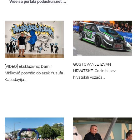
Više sa portala poduckun.net ...
GOSTOVANJE IZVAN
[VIDEO] Ekskluzivno: Damir
HRVATSKE: Cazin bi bez
Mišković potvrdio dolazak Yusufa
hrvatskih vozača…
Kabadayija…