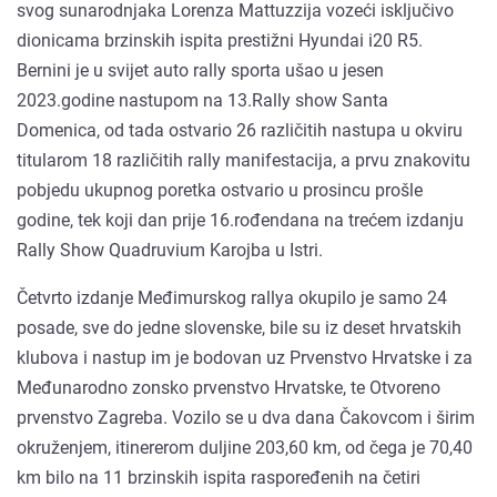
svog sunarodnjaka Lorenza Mattuzzija vozeći isključivo
dionicama brzinskih ispita prestižni Hyundai i20 R5.
Bernini je u svijet auto rally sporta ušao u jesen
2023.godine nastupom na 13.Rally show Santa
Domenica, od tada ostvario 26 različitih nastupa u okviru
titularom 18 različitih rally manifestacija, a prvu znakovitu
pobjedu ukupnog poretka ostvario u prosincu prošle
godine, tek koji dan prije 16.rođendana na trećem izdanju
Rally Show Quadruvium Karojba u Istri.
Četvrto izdanje Međimurskog rallya okupilo je samo 24
posade, sve do jedne slovenske, bile su iz deset hrvatskih
klubova i nastup im je bodovan uz Prvenstvo Hrvatske i za
Međunarodno zonsko prvenstvo Hrvatske, te Otvoreno
prvenstvo Zagreba. Vozilo se u dva dana Čakovcom i širim
okruženjem, itinererom duljine 203,60 km, od čega je 70,40
km bilo na 11 brzinskih ispita raspoređenih na četiri