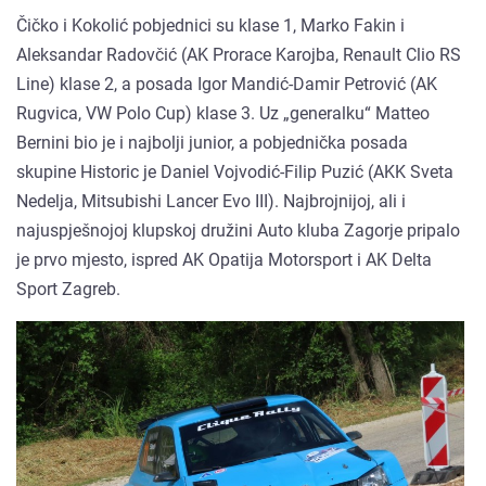
Čičko i Kokolić pobjednici su klase 1, Marko Fakin i
Aleksandar Radovčić (AK Prorace Karojba, Renault Clio RS
Line) klase 2, a posada Igor Mandić-Damir Petrović (AK
Rugvica, VW Polo Cup) klase 3. Uz „generalku“ Matteo
Bernini bio je i najbolji junior, a pobjednička posada
skupine Historic je Daniel Vojvodić-Filip Puzić (AKK Sveta
Nedelja, Mitsubishi Lancer Evo III). Najbrojnijoj, ali i
najuspješnojoj klupskoj družini Auto kluba Zagorje pripalo
je prvo mjesto, ispred AK Opatija Motorsport i AK Delta
Sport Zagreb.