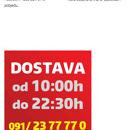
pobjedu,…