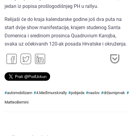
jedan iz popisa prošlogodišnjeg PH u rallyu.
Relijaši će do kraja kalendarske godine još dva puta na
start dvije show manifestacije, krajem studenog Santa
Domenica i sredinom prosinca Quadruvium Karojba,
svaka uz očekivanih 120-ak posada Hrvatske i okruženja.
#
automobilizam
#
4.Međimurskirally
#
pobjeda
#
naslov
#
državniprvak
#
MatteoBernini