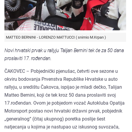
MATTEO BERNINI - LORENZO MATTUCCI ( snimio M.Krpan )
Novi hrvatski prvak u rallyju Talijan Bernini tek će za 50 dana
proslaviti 17. rođendan.
ČAKOVEC – Pobjednički pjenušac, četvrti ove sezone u
okviru bodovanja Prvenstva Republike Hrvatske u auto
rallyju, u središtu Čakovca, ispijao je mladi dečko, Talijan
Matteo Bernini, koji će tek kroz 50 dana proslaviti svoj
17.rođendan. Ovom je pobjedom vozač Autokluba Opatija
Motorsport postao novi hrvatski državni prvak, pobjednik
„generalnog“ (čitaj ukupnog) poretka poslije šest
natjecanja u kojima je nastupao uz iskusnog suvozača,