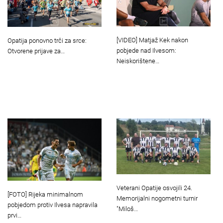
[VIDEO] Matjaž Kek nakon
Opatija ponovno trči za srce:
pobjede nad Ilvesom:
Otvorene prijave za…
Neiskorištene…
Veterani Opatije osvojili 24.
[FOTO] Rijeka minimalnom
Memorijalni nogometni turnir
pobjedom protiv Ilvesa napravila
"Miloš…
prvi…