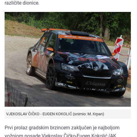
različite dionice.
VJEKOSLAV ČIČKO - EUGEN KOKOLIĆ (snimio: M. Krpan)
Prvi prolaz gradskim brzincem zaključen je najboljom
vožnjom posade Vjekoslav Čičko-Eugen Kokolić (AK