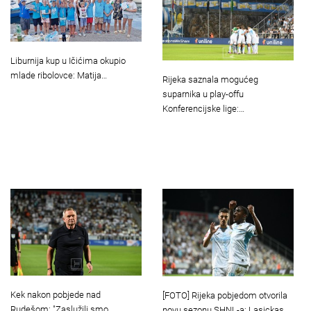
Liburnija kup u Ičićima okupio
mlade ribolovce: Matija…
Rijeka saznala mogućeg
suparnika u play-offu
Konferencijske lige:…
Kek nakon pobjede nad
[FOTO] Rijeka pobjedom otvorila
Rudešom: "Zaslužili smo
novu sezonu SHNL-a: Lasickas…