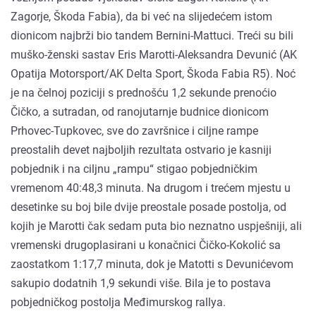
Zagorje, Škoda Fabia), da bi već na slijedećem istom
dionicom najbrži bio tandem Bernini-Mattuci. Treći su bili
muško-ženski sastav Eris Marotti-Aleksandra Devunić (AK
Opatija Motorsport/AK Delta Sport, Škoda Fabia R5). Noć
je na čelnoj poziciji s prednošću 1,2 sekunde prenoćio
Čičko, a sutradan, od ranojutarnje budnice dionicom
Prhovec-Tupkovec, sve do završnice i ciljne rampe
preostalih devet najboljih rezultata ostvario je kasniji
pobjednik i na ciljnu „rampu“ stigao pobjedničkim
vremenom 40:48,3 minuta. Na drugom i trećem mjestu u
desetinke su boj bile dvije preostale posade postolja, od
kojih je Marotti čak sedam puta bio neznatno uspješniji, ali
vremenski drugoplasirani u konačnici Čičko-Kokolić sa
zaostatkom 1:17,7 minuta, dok je Matotti s Devunićevom
sakupio dodatnih 1,9 sekundi više. Bila je to postava
pobjedničkog postolja Međimurskog rallya.