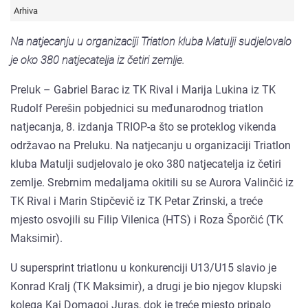
Arhiva
Na natjecanju u organizaciji Triatlon kluba Matulji sudjelovalo
je oko 380 natjecatelja iz četiri zemlje.
Preluk – Gabriel Barac iz TK Rival i Marija Lukina iz TK
Rudolf Perešin pobjednici su međunarodnog triatlon
natjecanja, 8. izdanja TRIOP-a što se proteklog vikenda
održavao na Preluku. Na natjecanju u organizaciji Triatlon
kluba Matulji sudjelovalo je oko 380 natjecatelja iz četiri
zemlje. Srebrnim medaljama okitili su se Aurora Valinčić iz
TK Rival i Marin Stipčevič iz TK Petar Zrinski, a treće
mjesto osvojili su Filip Vilenica (HTS) i Roza Šporčić (TK
Maksimir).
U supersprint triatlonu u konkurenciji U13/U15 slavio je
Konrad Kralj (TK Maksimir), a drugi je bio njegov klupski
kolega Kai Domagoj Juras, dok je treće mjesto pripalo