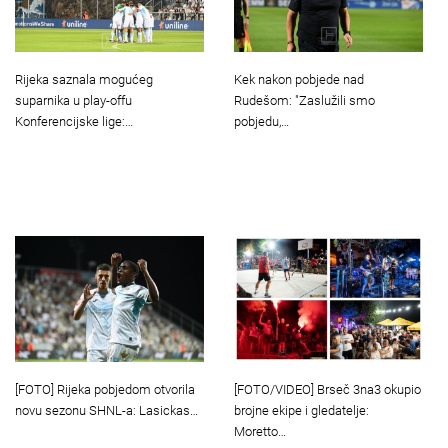
Rijeka saznala mogućeg
Kek nakon pobjede nad
suparnika u play-offu
Rudešom: "Zaslužili smo
Konferencijske lige:…
pobjedu,…
[FOTO] Rijeka pobjedom otvorila
[FOTO/VIDEO] Brseč 3na3 okupio
novu sezonu SHNL-a: Lasickas…
brojne ekipe i gledatelje:
Moretto…