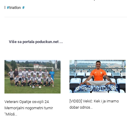
l
#
triatlon
#
Više sa portala poduckun.net ...
[VIDEO] Vekić: Kek i ja imamo
Veterani Opatije osvojili 24.
dobar odnos…
Memorijalni nogometni turnir
"Miloš…