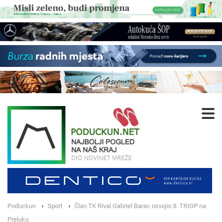
Poduckun
Sport
Član TK Rival Gabriel Barac osvojio 8. TRIOP na
Preluku