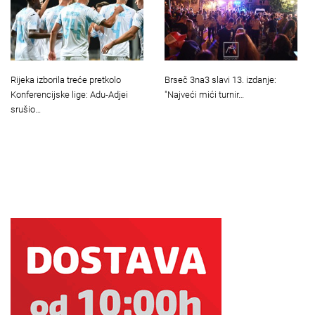
Rijeka izborila treće pretkolo
Brseč 3na3 slavi 13. izdanje:
Konferencijske lige: Adu-Adjei
"Najveći mići turnir…
srušio…