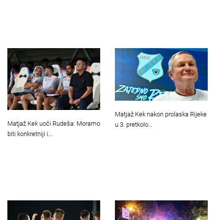
Matjaž Kek nakon prolaska Rijeke
Matjaž Kek uoči Rudeša: Moramo
u 3. pretkolo…
biti konkretniji i…