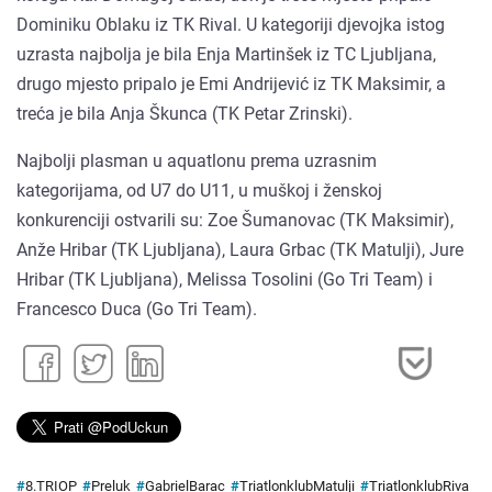
Dominiku Oblaku iz TK Rival. U kategoriji djevojka istog
uzrasta najbolja je bila Enja Martinšek iz TC Ljubljana,
drugo mjesto pripalo je Emi Andrijević iz TK Maksimir, a
treća je bila Anja Škunca (TK Petar Zrinski).
Najbolji plasman u aquatlonu prema uzrasnim
kategorijama, od U7 do U11, u muškoj i ženskoj
konkurenciji ostvarili su: Zoe Šumanovac (TK Maksimir),
Anže Hribar (TK Ljubljana), Laura Grbac (TK Matulji), Jure
Hribar (TK Ljubljana), Melissa Tosolini (Go Tri Team) i
Francesco Duca (Go Tri Team).
#
8.TRIOP
#
Preluk
#
GabrielBarac
#
TriatlonklubMatulji
#
TriatlonklubRiva