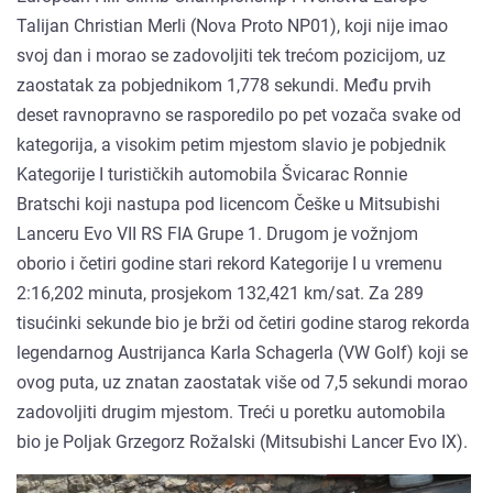
Talijan Christian Merli (Nova Proto NP01), koji nije imao
svoj dan i morao se zadovoljiti tek trećom pozicijom, uz
zaostatak za pobjednikom 1,778 sekundi. Među prvih
deset ravnopravno se rasporedilo po pet vozača svake od
kategorija, a visokim petim mjestom slavio je pobjednik
Kategorije I turističkih automobila Švicarac Ronnie
Bratschi koji nastupa pod licencom Češke u Mitsubishi
Lanceru Evo VII RS FIA Grupe 1. Drugom je vožnjom
oborio i četiri godine stari rekord Kategorije I u vremenu
2:16,202 minuta, prosjekom 132,421 km/sat. Za 289
tisućinki sekunde bio je brži od četiri godine starog rekorda
legendarnog Austrijanca Karla Schagerla (VW Golf) koji se
ovog puta, uz znatan zaostatak više od 7,5 sekundi morao
zadovoljiti drugim mjestom. Treći u poretku automobila
bio je Poljak Grzegorz Rožalski (Mitsubishi Lancer Evo IX).