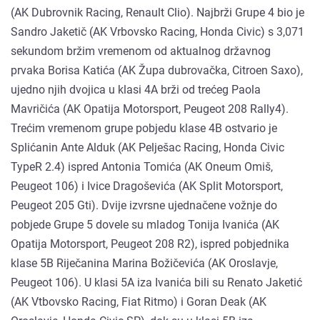
(AK Dubrovnik Racing, Renault Clio). Najbrži Grupe 4 bio je
Sandro Jaketič (AK Vrbovsko Racing, Honda Civic) s 3,071
sekundom bržim vremenom od aktualnog državnog
prvaka Borisa Katića (AK Župa dubrovačka, Citroen Saxo),
ujedno njih dvojica u klasi 4A brži od trećeg Paola
Mavričića (AK Opatija Motorsport, Peugeot 208 Rally4).
Trećim vremenom grupe pobjedu klase 4B ostvario je
Splićanin Ante Alduk (AK Pelješac Racing, Honda Civic
TypeR 2.4) ispred Antonia Tomića (AK Oneum Omiš,
Peugeot 106) i Ivice Dragoševića (AK Split Motorsport,
Peugeot 205 Gti). Dvije izvrsne ujednačene vožnje do
pobjede Grupe 5 dovele su mladog Tonija Ivanića (AK
Opatija Motorsport, Peugeot 208 R2), ispred pobjednika
klase 5B Riječanina Marina Božičevića (AK Oroslavje,
Peugeot 106). U klasi 5A iza Ivanića bili su Renato Jaketić
(AK Vtbovsko Racing, Fiat Ritmo) i Goran Deak (AK