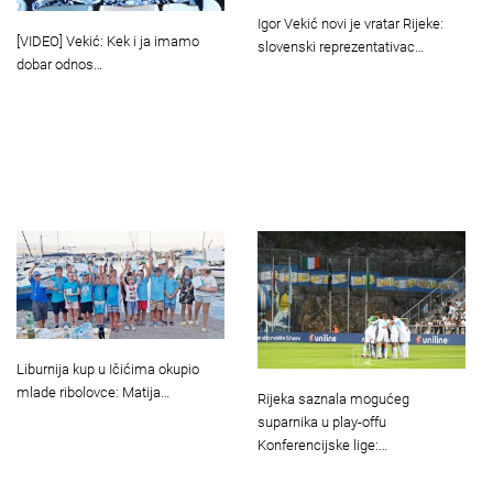
Igor Vekić novi je vratar Rijeke:
[VIDEO] Vekić: Kek i ja imamo
slovenski reprezentativac…
dobar odnos…
Liburnija kup u Ičićima okupio
mlade ribolovce: Matija…
Rijeka saznala mogućeg
suparnika u play-offu
Konferencijske lige:…