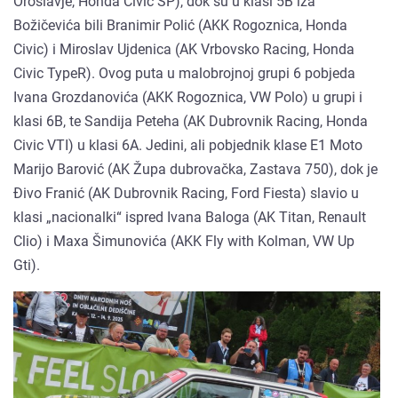
Oroslavje, Honda Civic SP), dok su u klasi 5B iza
Božičevića bili Branimir Polić (AKK Rogoznica, Honda
Civic) i Miroslav Ujdenica (AK Vrbovsko Racing, Honda
Civic TypeR). Ovog puta u malobrojnoj grupi 6 pobjeda
Ivana Grozdanovića (AKK Rogoznica, VW Polo) u grupi i
klasi 6B, te Sandija Peteha (AK Dubrovnik Racing, Honda
Civic VTI) u klasi 6A. Jedini, ali pobjednik klase E1 Moto
Marijo Barović (AK Župa dubrovačka, Zastava 750), dok je
Đivo Franić (AK Dubrovnik Racing, Ford Fiesta) slavio u
klasi „nacionalki“ ispred Ivana Baloga (AK Titan, Renault
Clio) i Maxa Šimunovića (AKK Fly with Kolman, VW Up
Gti).