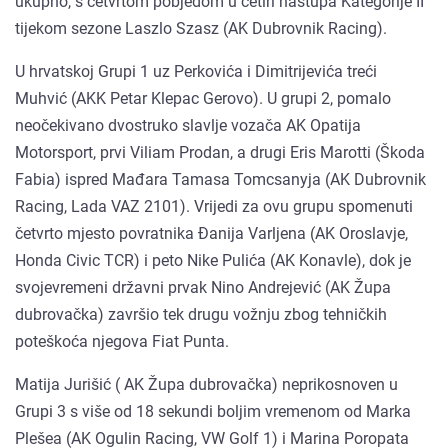
ukupno, s četvrtom pobjedom u četiri nastupa Kategorije II
tijekom sezone Laszlo Szasz (AK Dubrovnik Racing).
U hrvatskoj Grupi 1 uz Perkovića i Dimitrijevića treći
Muhvić (AKK Petar Klepac Gerovo). U grupi 2, pomalo
neočekivano dvostruko slavlje vozača AK Opatija
Motorsport, prvi Viliam Prodan, a drugi Eris Marotti (Škoda
Fabia) ispred Mađara Tamasa Tomcsanyja (AK Dubrovnik
Racing, Lada VAZ 2101). Vrijedi za ovu grupu spomenuti
četvrto mjesto povratnika Đanija Varljena (AK Oroslavje,
Honda Civic TCR) i peto Nike Pulića (AK Konavle), dok je
svojevremeni državni prvak Nino Andrejević (AK Župa
dubrovačka) završio tek drugu vožnju zbog tehničkih
poteškoća njegova Fiat Punta.
Matija Jurišić ( AK Župa dubrovačka) neprikosnoven u
Grupi 3 s više od 18 sekundi boljim vremenom od Marka
Plešea (AK Ogulin Racing, VW Golf 1) i Marina Poropata