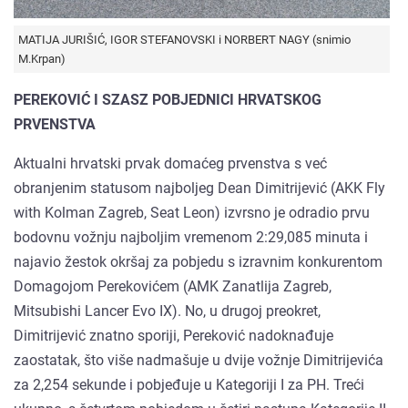
MATIJA JURIŠIĆ, IGOR STEFANOVSKI i NORBERT NAGY (snimio
M.Krpan)
PEREKOVIĆ I SZASZ POBJEDNICI HRVATSKOG
PRVENSTVA
Aktualni hrvatski prvak domaćeg prvenstva s već
obranjenim statusom najboljeg Dean Dimitrijević (AKK Fly
with Kolman Zagreb, Seat Leon) izvrsno je odradio prvu
bodovnu vožnju najboljim vremenom 2:29,085 minuta i
najavio žestok okršaj za pobjedu s izravnim konkurentom
Domagojom Perekovićem (AMK Zanatlija Zagreb,
Mitsubishi Lancer Evo IX). No, u drugoj preokret,
Dimitrijević znatno sporiji, Pereković nadoknađuje
zaostatak, što više nadmašuje u dvije vožnje Dimitrijevića
za 2,254 sekunde i pobjeđuje u Kategoriji I za PH. Treći