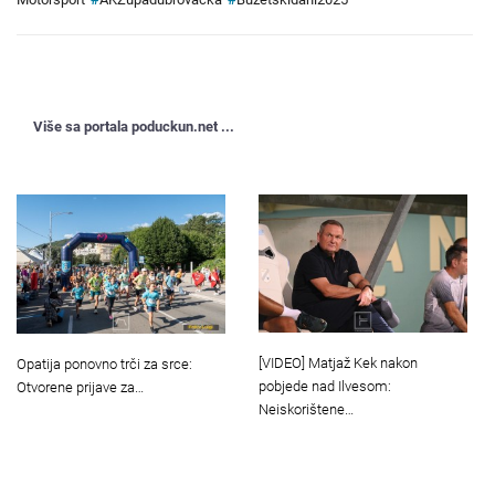
Više sa portala poduckun.net ...
[VIDEO] Matjaž Kek nakon
Opatija ponovno trči za srce:
pobjede nad Ilvesom:
Otvorene prijave za…
Neiskorištene…