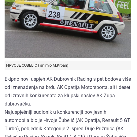
HRVOJE ČUBELIĆ ( snimio M.Krpan)
Ekipno novi uspjeh AK Dubrovnik Racing s pet bodova više
od iznenađenja na brdu AK Opatija Motorsporta, ali i deset
od izravnih konkurenata za klupski naslov AK Župa
dubrovačka.
Najuspješniji sudionik u konkurenciji povijesnih
automobila bio je Hrvoje Čubelić (AK Opatija, Renault 5 GT
Turbo), pobjednik Kategorije 2 ispred Duje Prižmića (AK
Pelješac Racing, Suzuki Swift 1.3 Gti) i Damira Šabovića