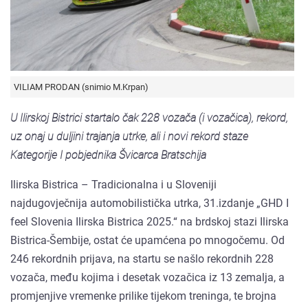
VILIAM PRODAN (snimio M.Krpan)
U Ilirskoj Bistrici startalo čak 228 vozača (i vozačica), rekord,
uz onaj u duljini trajanja utrke, ali i novi rekord staze
Kategorije I pobjednika Švicarca Bratschija
Ilirska Bistrica – Tradicionalna i u Sloveniji
najdugovječnija automobilistička utrka, 31.izdanje „GHD I
feel Slovenia Ilirska Bistrica 2025.“ na brdskoj stazi Ilirska
Bistrica-Šembije, ostat će upamćena po mnogočemu. Od
246 rekordnih prijava, na startu se našlo rekordnih 228
vozača, među kojima i desetak vozačica iz 13 zemalja, a
promjenjive vremenke prilike tijekom treninga, te brojna