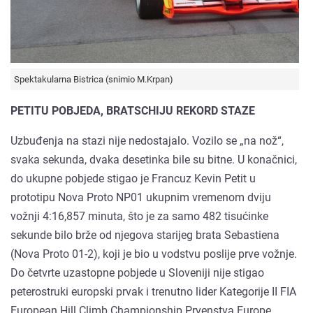
Spektakularna Bistrica (snimio M.Krpan)
PETITU POBJEDA, BRATSCHIJU REKORD STAZE
Uzbuđenja na stazi nije nedostajalo. Vozilo se „na nož“,
svaka sekunda, dvaka desetinka bile su bitne. U konačnici,
do ukupne pobjede stigao je Francuz Kevin Petit u
prototipu Nova Proto NP01 ukupnim vremenom dviju
vožnji 4:16,857 minuta, što je za samo 482 tisućinke
sekunde bilo brže od njegova starijeg brata Sebastiena
(Nova Proto 01-2), koji je bio u vodstvu poslije prve vožnje.
Do četvrte uzastopne pobjede u Sloveniji nije stigao
peterostruki europski prvak i trenutno lider Kategorije II FIA
European Hill Climb Championship Prvenstva Europe