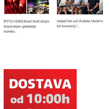
Matjaž Kek uoči Rudeša: Moramo
[FOTO/VIDEO] Brseč 3na3 okupio
biti konkretniji i…
brojne ekipe i gledatelje:
Moretto…