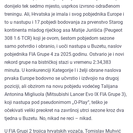
donijelo tek sedmo mjesto, usprkos izvrsno odrađenom
treningu. Ali, Hrvatska je imala i svog pobjednika Europe i
to u nastupu i 17.pobjedi bodovanja za prvenstvo Starog
kontinenta mladog riječkog asa Matije Jurišića (Peugeot
308 1.6 TCR) koji je ovom, šestom pobjedom sezone
samo potvrdio i obranio, i uoči nastupa u Buzetu, naslov
pobjednika FIA Grupe 4 za 2025.godinu. Ostvario je i novi
rekord grupe na bistričkoj stazi u vremenu 2:34,383
minuta. U konkurenciji Kategorije I i želji obrane naslova
prvaka Europe bodovno se učvrstio i izdvojio na drugoj
poziciji, ali obzirom na novu pobjedu vodećeg Talijana
Antonina Migliuola (Mitsubishi Lancer Evo IX FIA Grupe 3),
koji nastupa pod pseudonimom „O-Play“, teško je
očekivati veliki preokret na završnoj utrci sezone kroz dva
tjedna u Buzetu. No, nikad ne reci – nikad.
U FIA Grupi 2 trojica hrvatskih vozača, Tomislav Muhvić