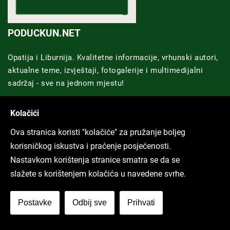
PODUCKUN.NET
Opatija i Liburnija. Kvalitetne informacije, vrhunski autori,
aktualne teme, izvještaji, fotogalerije i multimedijalni
sadržaj - sve na jednom mjestu!
LINKOVI
Kolačići
Impressum
Ova stranica koristi "kolačiće" za pružanje boljeg
korisničkog iskustva i praćenje posjećenosti.
Marketing
Nastavkom korištenja stranice smatra se da se
Uvjeti koristenja
slažete s korištenjem kolačića u navedene svrhe.
Politike privatnosti
Postavke
Odbij sve
Prihvati
GRAD RIJEKA