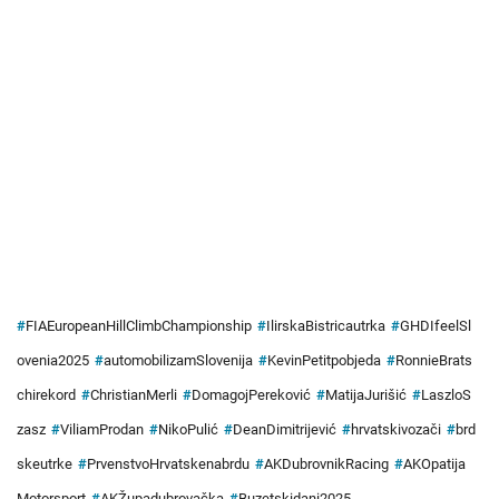
#
FIAEuropeanHillClimbChampionship
#
IlirskaBistricautrka
#
GHDIfeelSl
ovenia2025
#
automobilizamSlovenija
#
KevinPetitpobjeda
#
RonnieBrats
chirekord
#
ChristianMerli
#
DomagojPereković
#
MatijaJurišić
#
LaszloS
zasz
#
ViliamProdan
#
NikoPulić
#
DeanDimitrijević
#
hrvatskivozači
#
brd
skeutrke
#
PrvenstvoHrvatskenabrdu
#
AKDubrovnikRacing
#
AKOpatija
Motorsport
#
AKŽupadubrovačka
#
Buzetskidani2025