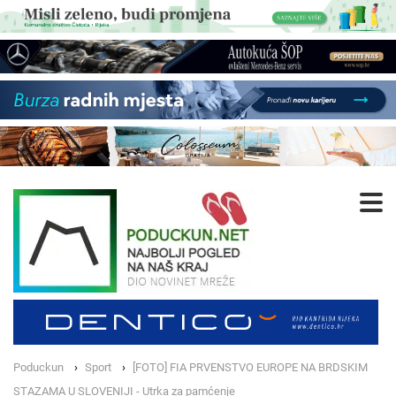
Poduckun
Sport
[FOTO] FIA PRVENSTVO EUROPE NA BRDSKIM
STAZAMA U SLOVENIJI - Utrka za pamćenje