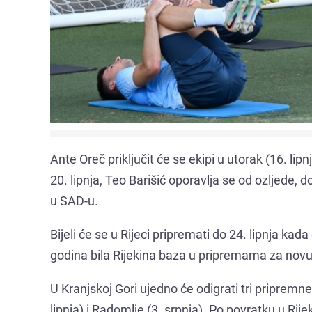
Ante Oreč priključit će se ekipi u utorak (16. li
20. lipnja, Teo Barišić oporavlja se od ozljede,
u SAD-u.
Bijeli će se u Rijeci pripremati do 24. lipnja kad
godina bila Rijekina baza u pripremama za nov
U Kranjskoj Gori ujedno će odigrati tri pripremne
lipnja) i Radomlje (3. srpnja). Po povratku u Rij