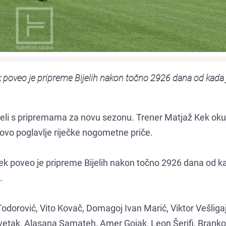
ek poveo je pripreme Bijelih nakon točno 2926 dana od kada 
čeli s pripremama za novu sezonu. Trener Matjaž Kek oku
ovo poglavlje riječke nogometne priče.
 Kek poveo je pripreme Bijelih nakon točno 2926 dana od k
.
Todorović, Vito Kovač, Domagoj Ivan Marić, Viktor Vešliga
evetak, Alasana Samateh, Amer Gojak, Leon Šerifi, Branko