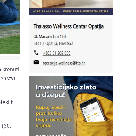
a krenuti
rvenstvu
oteklih
 (30.