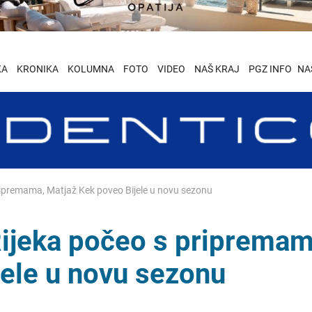
KA
KRONIKA
KOLUMNA
FOTO
VIDEO
NAŠ KRAJ
PGZ INFO
NA
ipremama, Matjaž Kek poveo Bijele u novu sezonu
ijeka počeo s pripremam
jele u novu sezonu