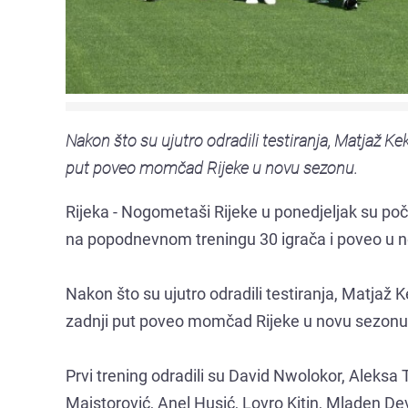
Nakon što su ujutro odradili testiranja, Matjaž K
put poveo momčad Rijeke u novu sezonu.
Rijeka - Nogometaši Rijeke u ponedjeljak su po
na popodnevnom treningu 30 igrača i poveo u n
Nakon što su ujutro odradili testiranja, Matjaž
zadnji put poveo momčad Rijeke u novu sezonu
Prvi trening odradili su David Nwolokor, Aleksa 
Majstorović, Anel Husić, Lovro Kitin, Mladen D