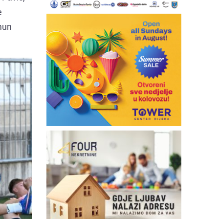
e
imun