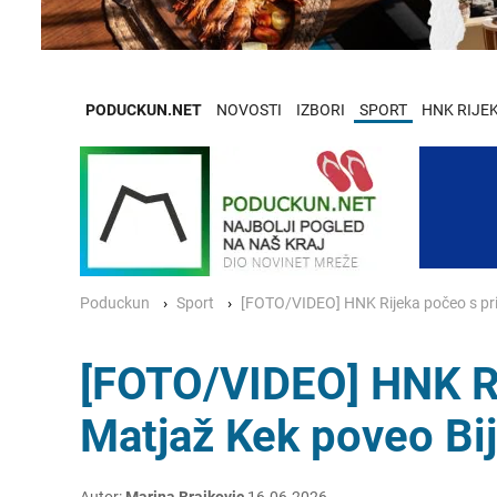
PODUCKUN.NET
NOVOSTI
IZBORI
SPORT
HNK RIJE
Poduckun
Sport
[FOTO/VIDEO] HNK Rijeka počeo s pr
[FOTO/VIDEO] HNK R
Matjaž Kek poveo Bi