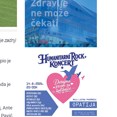
je zadnji
pio je
ada je
j, Ante
 Pavić,