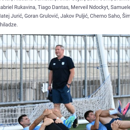
Gabriel Rukavina, Tiago Dantas, Merveil Ndockyt, Samuel
Matej Jurić, Goran Grulović, Jakov Puljić, Cherno Saho, Š
hiladze.