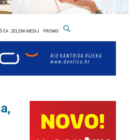
Š ČA
ZELENI MEDIJ
PROMO
a,