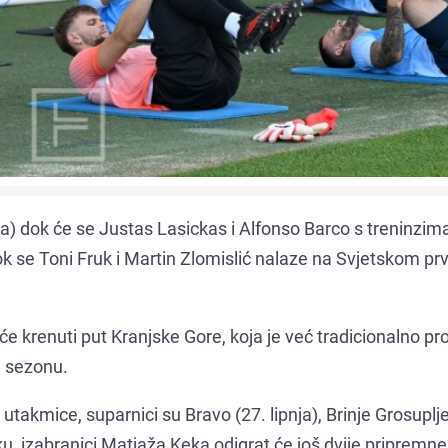
pnja) dok će se Justas Lasickas i Alfonso Barco s treninzim
 dok se Toni Fruk i Martin Zlomislić nalaze na Svjetskom p
a će krenuti put Kranjske Gore, koja je već tradicionalno pr
u sezonu.
 utakmice, suparnici su Bravo (27. lipnja), Brinje Grosuplje
eku, izabranici Matjaža Keka odigrat će još dvije pripremne