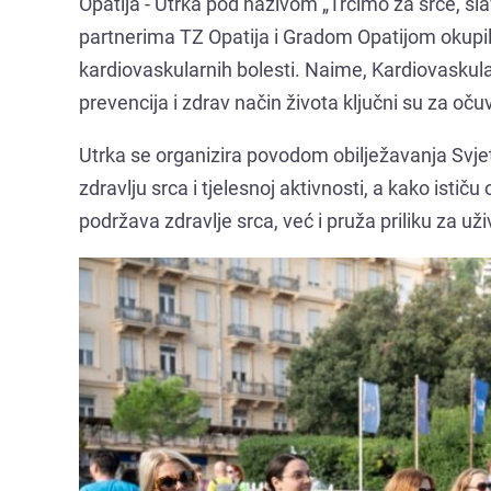
Opatija - Utrka pod nazivom „Trčimo za srce, sla
partnerima TZ Opatija i Gradom Opatijom okupila
kardiovaskularnih bolesti. Naime, Kardiovaskula
prevencija i zdrav način života ključni su za oču
Utrka se organizira povodom obilježavanja Svje
zdravlju srca i tjelesnoj aktivnosti, a kako isti
podržava zdravlje srca, već i pruža priliku za u