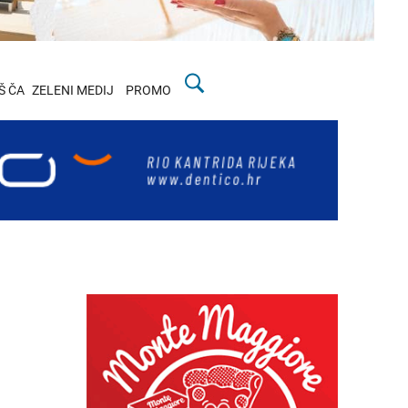
Š ČA
ZELENI MEDIJ
PROMO