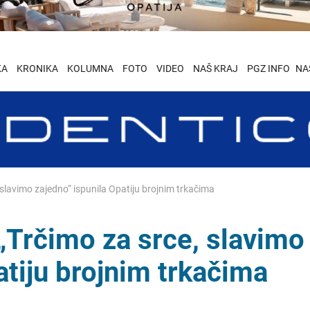
KA
KRONIKA
KOLUMNA
FOTO
VIDEO
NAŠ KRAJ
PGZ INFO
NA
slavimo zajedno“ ispunila Opatiju brojnim trkačima
„Trčimo za srce, slavimo
atiju brojnim trkačima