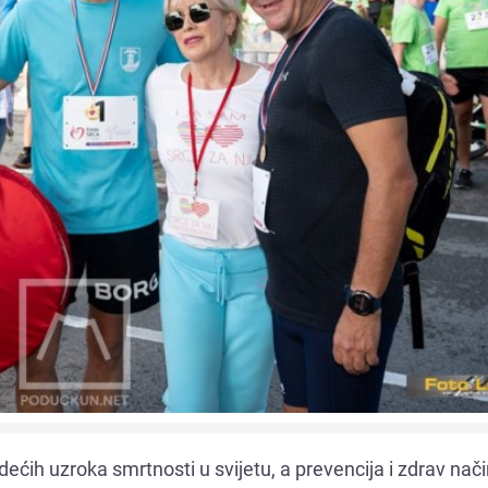
ćih uzroka smrtnosti u svijetu, a prevencija i zdrav nači