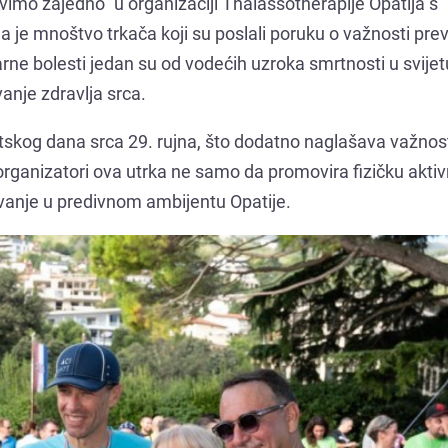
vimo zajedno“ u organizaciji Thalassotherapije Opatija s
 je mnoštvo trkača koji su poslali poruku o važnosti pre
rne bolesti jedan su od vodećih uzroka smrtnosti u svijet
vanje zdravlja srca.
tskog dana srca 29. rujna, što dodatno naglašava važnost
ču organizatori ova utrka ne samo da promovira fizičku aktiv
živanje u predivnom ambijentu Opatije.