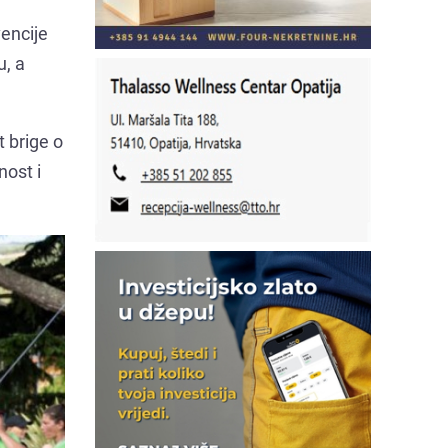
vencije
u, a
 brige o
nost i