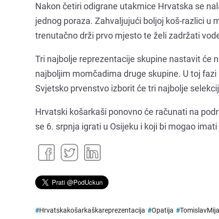
Nakon četiri odigrane utakmice Hrvatska se nala
jednog poraza. Zahvaljujući boljoj koš-razlici
trenutačno drži prvo mjesto te želi zadržati vode
Tri najbolje reprezentacije skupine nastavit će n
najboljim momčadima druge skupine. U toj fazi 
Svjetsko prvenstvo izborit će tri najbolje selekc
Hrvatski košarkaši ponovno će računati na podr
se 6. srpnja igrati u Osijeku i koji bi mogao ima
#
Hrvatskakošarkaškareprezentacija
#
Opatija
#
TomislavMija