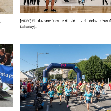
[VIDEO] Ekskluzivno: Damir Mišković potvrdio dolazak Yusu
…
Kabadayija…