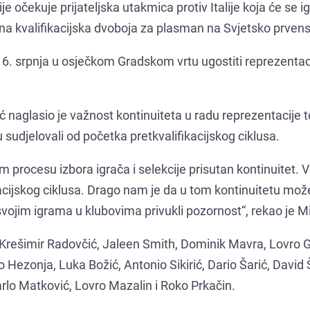
 očekuje prijateljska utakmica protiv Italije koja će se ig
ažna kvalifikacijska dvoboja za plasman na Svjetsko prvens
e 6. srpnja u osječkom Gradskom vrtu ugostiti reprezentac
ić naglasio je važnost kontinuiteta u radu reprezentacije t
 sudjelovali od početka pretkvalifikacijskog ciklusa.
procesu izbora igrača i selekcije prisutan kontinuitet. V
kacijskog ciklusa. Drago nam je da u tom kontinuitetu mo
u svojim igrama u klubovima privukli pozornost“, rekao je Mi
Krešimir Radovčić, Jaleen Smith, Dominik Mavra, Lovro Gn
Hezonja, Luka Božić, Antonio Sikirić, Dario Šarić, David 
rlo Matković, Lovro Mazalin i Roko Prkačin.