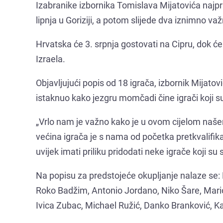
Izabranike izbornika Tomislava Mijatovića najprije
lipnja u Goriziji, a potom slijede dva iznimno v
Hrvatska će 3. srpnja gostovati na Cipru, dok ć
Izraela.
Objavljujući popis od 18 igrača, izbornik Mijatov
istaknuo kako jezgru momčadi čine igrači koji su
„Vrlo nam je važno kako je u ovom cijelom našem 
većina igrača je s nama od početka pretkvalifi
uvijek imati priliku pridodati neke igrače koji s
Na popisu za predstojeće okupljanje nalaze se: 
Roko Badžim, Antonio Jordano, Niko Šare, Mario 
Ivica Zubac, Michael Ružić, Danko Branković, Ka