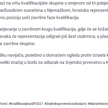
zi na vrhu kvalifikacijske skupine s omjerom od tri pobje
 u međusobnim susretima s Njemačkom, hrvatska reprezent
ću poziciju uoči završne faze kvalifikacija.
atjecanje u završnom krugu kvalifikacija, gdje će se križat
svaka će reprezentacija odigrati još šest utakmica, a pl
ije završne skupine.
šku navijača, posebno u domaćem ogledu protiv Izraela k
ti veliki značaj u borbi za odlazak na Svjetsko prvenstvo u 
tović
#
kvalifikacijezaSP2027
#
Svjetskoprvenstvoukošarci
#
MarioHezon