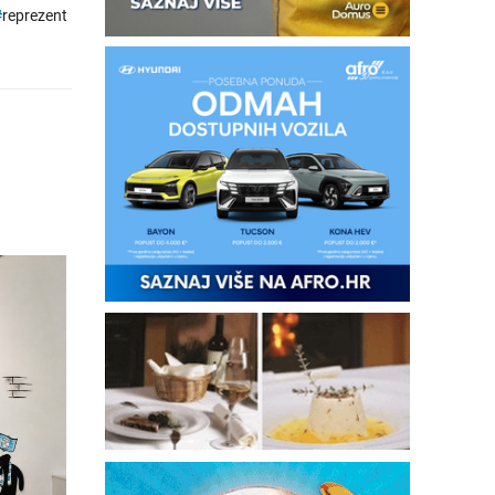
#
reprezent