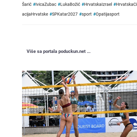
Šarić
#
IvicaZubac
#
LukaBožić
#
HrvatskaIzrael
#
HrvatskaC
acijaHrvatske
#
SPKatar2027
#
sport
#
Opatijasport
Više sa portala poduckun.net ...