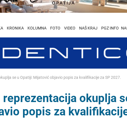
KA
KRONIKA
KOLUMNA
FOTO
VIDEO
NAŠ KRAJ
PGZ INFO
NA
plja se u Opatiji: Mijatović objavio popis za kvalifikacije za SP 2027.
reprezentacija okuplja s
avio popis za kvalifikacij