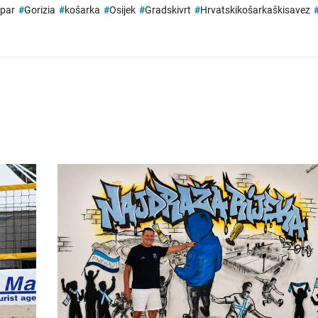
ipar
#
Gorizia
#
košarka
#
Osijek
#
Gradskivrt
#
Hrvatskikošarkaškisavez