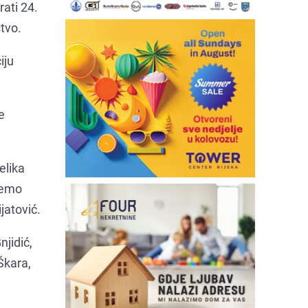
rati 24.
tvo.
iju
e
elika
žemo
jatović.
jidić,
Škara,