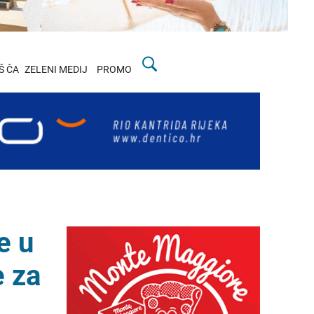
Š ČA
ZELENI MEDIJ
PROMO
e u
e za