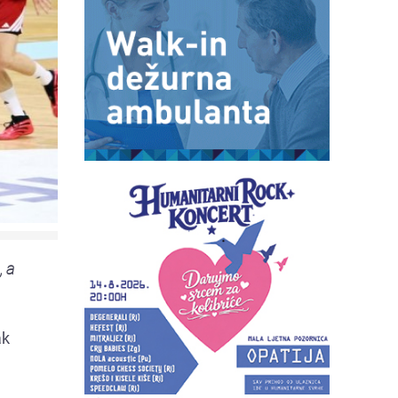
, a
ak