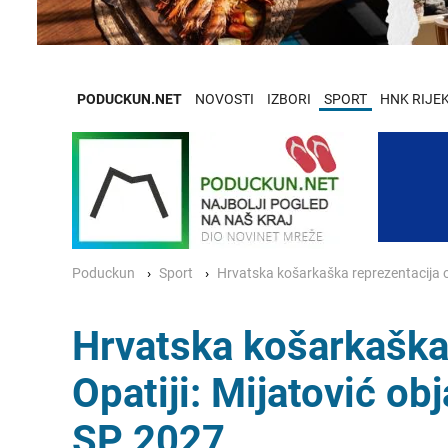
PODUCKUN.NET
NOVOSTI
IZBORI
SPORT
HNK RIJE
Poduckun
Sport
Hrvatska košarkaška reprezentacija oku
Hrvatska košarkaška 
Opatiji: Mijatović obj
SP 2027.