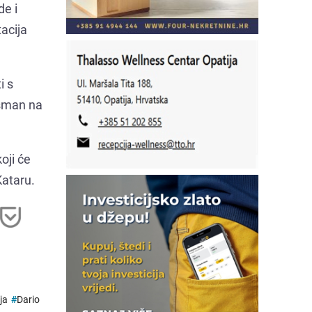
de i
acija
i s
asman na
oji će
Kataru.
ja
#
Dario