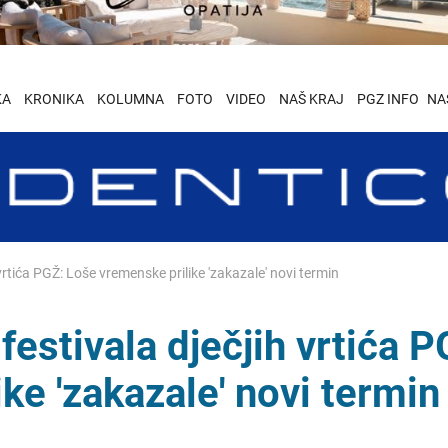
KA
KRONIKA
KOLUMNA
FOTO
VIDEO
NAŠ KRAJ
PGZ INFO
NA
rtića PGŽ: Loše vremenske prilike 'zakazale' novi termin
estivala dječjih vrtića P
ke 'zakazale' novi termin