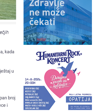
ečjih
ja, kada
ještaj u
pan broj
ece i