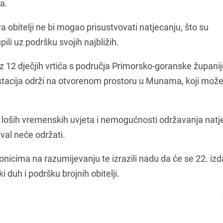
a.
va obitelji ne bi mogao prisustvovati natjecanju, što su
pili uz podršku svojih najbližih.
z 12 dječjih vrtića s područja Primorsko-goranske županij
stacija održi na otvorenom prostoru u Munama, koji mož
h loših vremenskih uvjeta i nemogućnosti održavanja natj
val neće održati.
dionicima na razumijevanju te izrazili nadu da će se 22. iz
 duh i podršku brojnih obitelji.