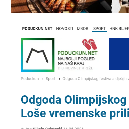
PODUCKUN.NET
NOVOSTI
IZBORI
SPORT
HNK RIJE
Poduckun
Sport
Odgoda Olimpijskog festivala dječjih v
Odgoda Olimpijskog f
Loše vremenske prili