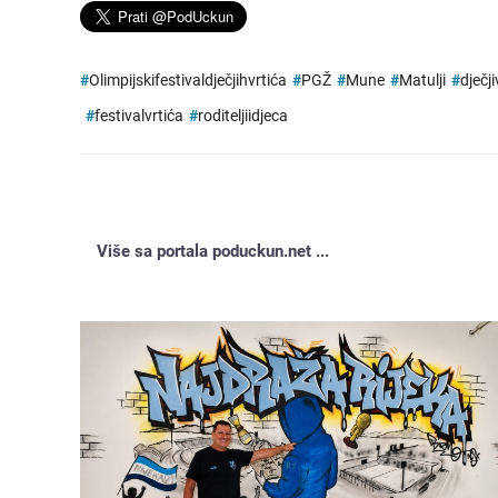
#
Olimpijskifestivaldječjihvrtića
#
PGŽ
#
Mune
#
Matulji
#
dječji
#
festivalvrtića
#
roditeljiidjeca
Više sa portala poduckun.net ...