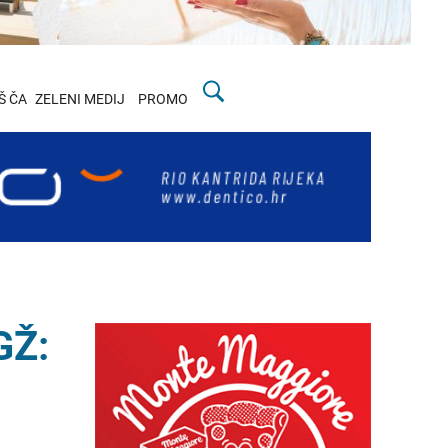
Š ČA
ZELENI MEDIJ
PROMO
GŽ: