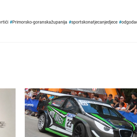
vrtići
#
Primorsko-goranskažupanija
#
sportskonatjecanjedjece
#
odgoda