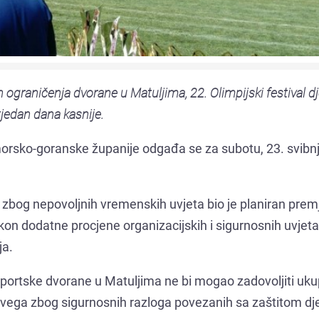
ograničenja dvorane u Matuljima, 22. Olimpijski festival dj
tjedan dana kasnije.
Primorsko-goranske županije odgađa se za subotu, 23. svibn
a zbog nepovoljnih vremenskih uvjeta bio je planiran prem
on dodatne procjene organizacijskih i sigurnosnih uvjeta
ja.
sportske dvorane u Matuljima ne bi mogao zadovoljiti uku
ije svega zbog sigurnosnih razloga povezanih sa zaštitom dj