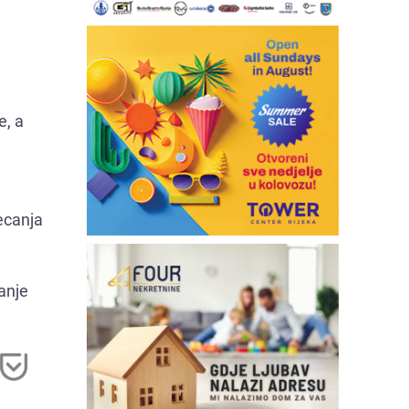
e, a
e
ecanja
danje