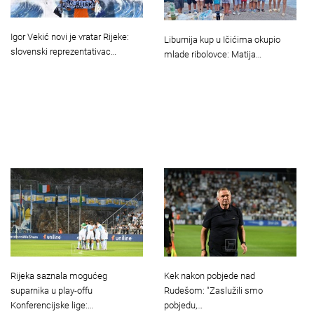
Igor Vekić novi je vratar Rijeke:
Liburnija kup u Ičićima okupio
slovenski reprezentativac…
mlade ribolovce: Matija…
Rijeka saznala mogućeg
Kek nakon pobjede nad
suparnika u play-offu
Rudešom: "Zaslužili smo
Konferencijske lige:…
pobjedu,…