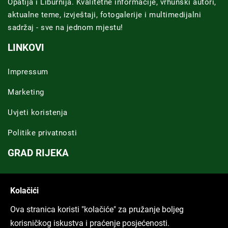
Opatija i Liburnija. Kvalitetne informacije, vrhunski autori,
aktualne teme, izvještaji, fotogalerije i multimedijalni
sadržaj - sve na jednom mjestu!
LINKOVI
Impressum
Marketing
Uvjeti koristenja
Politike privatnosti
GRAD RIJEKA
Novosti Rijeka
Kolačići
Riječka regija
Ova stranica koristi "kolačiće" za pružanje boljeg
ARHIVA TEKSTOVA
korisničkog iskustva i praćenje posjećenosti.