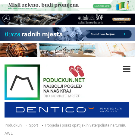
Poduckun
Sport
Pobjeda i poraz opatijskih vaterpolista na turniru
AWL