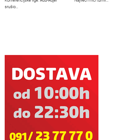
Konferencijske lige: Adu-Adjei
"Najveći mići turnir…
srušio…