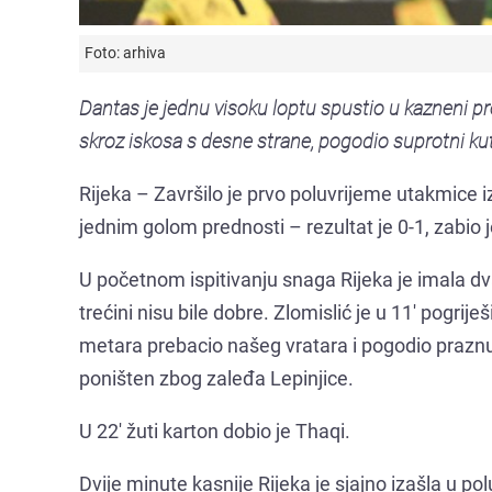
Foto: arhiva
Dantas je jednu visoku loptu spustio u kazneni pro
skroz iskosa s desne strane, pogodio suprotni kut
Rijeka – Završilo je prvo poluvrijeme utakmice 
jednim golom prednosti – rezultat je 0-1, zabio 
U početnom ispitivanju snaga Rijeka je imala dv
trećini nisu bile dobre. Zlomislić je u 11' pogrije
metara prebacio našeg vratara i pogodio prazn
poništen zbog zaleđa Lepinjice.
U 22' žuti karton dobio je Thaqi.
Dvije minute kasnije Rijeka je sjajno izašla u p