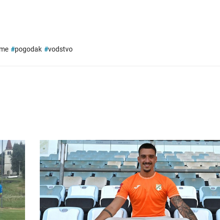
eme
#
pogodak
#
vodstvo