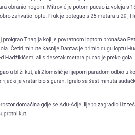
ra obranio nogom. Mitrović je potom pucao iz voleja s 1
obro zahvatio loptu. Fruk je potegao s 25 metara u 29', H
vaj proigrao Thaqija koji je povratnom loptom pronašao Pe
gola. Četiri minute kasnije Dantas je primio dugu loptu Hus
red Hadžikićem, ali s desetak metara pucao je preko gola.
ao u bliži kut, ali Zlomislić je lijepom paradom odbio u ko
riječki je vratar bio siguran. Igralo se šest minuta sudač
rostor domaćina gdje se Adu-Adjei lijepo zagradio i iz te
uprotni kut.