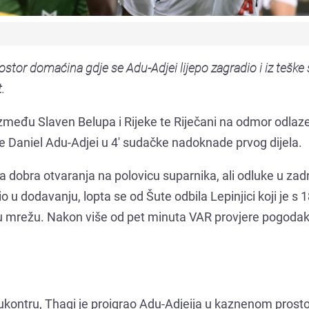
stor domaćina gdje se Adu-Adjei lijepo zagradio i iz teške s
.
između Slaven Belupa i Rijeke te Riječani na odmor odlaz
je Daniel Adu-Adjei u 4' sudačke nadoknade prvog dijela.
a dobra otvaranja na polovicu suparnika, ali odluke u zad
šio u dodavanju, lopta se od Šute odbila Lepinjici koji je s 
u mrežu. Nakon više od pet minuta VAR provjere pogodak
olukontru, Thaqi je proigrao Adu-Adjeija u kaznenom prostor