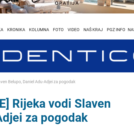
KA
KRONIKA
KOLUMNA
FOTO
VIDEO
NAŠ KRAJ
PGZ INFO
NA
ven Belupo, Daniel Adu-Adjei za pogodak
 Rijeka vodi Slaven
Adjei za pogodak