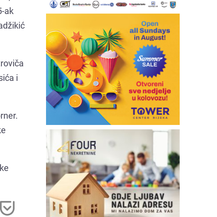
5-ak
adžikić
troviča
ića i
rner.
ke
ške