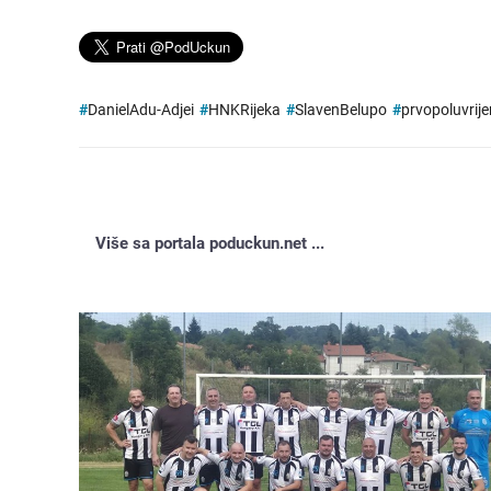
#
DanielAdu-Adjei
#
HNKRijeka
#
SlavenBelupo
#
prvopoluvrij
Više sa portala poduckun.net ...