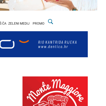
Š ČA
ZELENI MEDIJ
PROMO