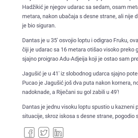
Hadžikić je njegov udarac sa sedam, osam meta
metara, nakon ubačaja s desne strane, ali nije d
je bio siguran.
Dantas je u 35' osvojio loptu i odigrao Fruku, o
čiji je udarac sa 16 metara otišao visoko preko 
sjajno proigrao Adu-Adjeija koji je ostao sam p
Jagušić je u 41' iz slobodnog udarca sjajno poteg
Pucao je Jagušić još dva puta nakon kornera, no 
nadoknade, a Riječani su gol zabili u 49'!
Dantas je jednu visoku loptu spustio u kazneni p
situacije, skroz iskosa s desne strane, pogodio s