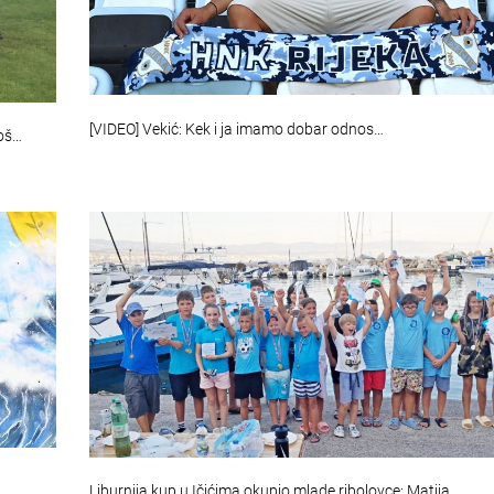
[VIDEO] Vekić: Kek i ja imamo dobar odnos…
loš…
Liburnija kup u Ičićima okupio mlade ribolovce: Matija…