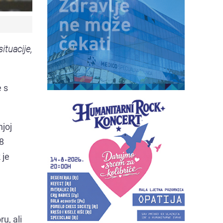
ituacije,
e s
njoj
18
 je
u, ali