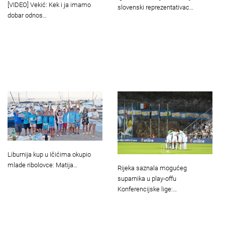
[VIDEO] Vekić: Kek i ja imamo
slovenski reprezentativac…
dobar odnos…
Liburnija kup u Ičićima okupio
mlade ribolovce: Matija…
Rijeka saznala mogućeg
suparnika u play-offu
Konferencijske lige:…