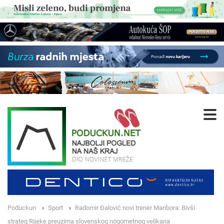
Poduckun
Sport
Radomir Đalović novi trener Maribora: Bivši
strateg Rijeke preuzima slovenskog nogometnog velikana