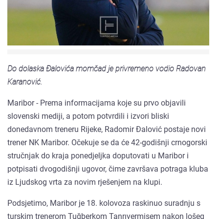
Do dolaska Đalovića momčad je privremeno vodio Radovan
Karanović.
Maribor - Prema informacijama koje su prvo objavili
slovenski mediji, a potom potvrdili i izvori bliski
donedavnom treneru Rijeke, Radomir Đalović postaje novi
trener NK Maribor. Očekuje se da će 42-godišnji crnogorski
stručnjak do kraja ponedjeljka doputovati u Maribor i
potpisati dvogodišnji ugovor, čime završava potraga kluba
iz Ljudskog vrta za novim rješenjem na klupi.
Podsjetimo, Maribor je 18. kolovoza raskinuo suradnju s
turskim trenerom Tuğberkom Tanrıvermișem nakon lošeg