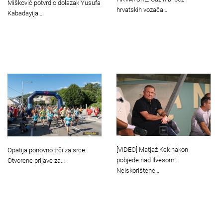
Mišković potvrdio dolazak Yusufa
hrvatskih vozača…
Kabadayija…
[VIDEO] Matjaž Kek nakon
Opatija ponovno trči za srce:
pobjede nad Ilvesom:
Otvorene prijave za…
Neiskorištene…