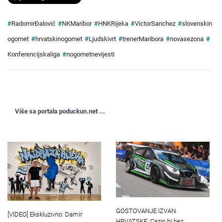
#
RadomirĐalović
#
NKMaribor
#
HNKRijeka
#
VictorSanchez
#
slovenskin
ogomet
#
hrvatskinogomet
#
Ljudskivrt
#
trenerMaribora
#
novasezona
#
Konferencijskaliga
#
nogometnevijesti
Više sa portala poduckun.net ...
GOSTOVANJE IZVAN
[VIDEO] Ekskluzivno: Damir
HRVATSKE: Cazin bi bez