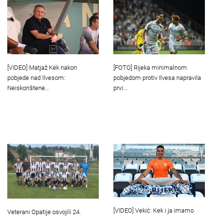
[VIDEO] Matjaž Kek nakon
[FOTO] Rijeka minimalnom
pobjede nad Ilvesom:
pobjedom protiv Ilvesa napravila
Neiskorištene…
prvi…
[VIDEO] Vekić: Kek i ja imamo
Veterani Opatije osvojili 24.