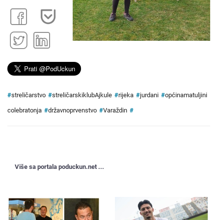
#
streličarstvo
#
streličarskiklubAjkule
#
rijeka
#
jurdani
#
općinamatuljini
colebratonja
#
državnoprvenstvo
#
Varaždin
#
Više sa portala poduckun.net ...