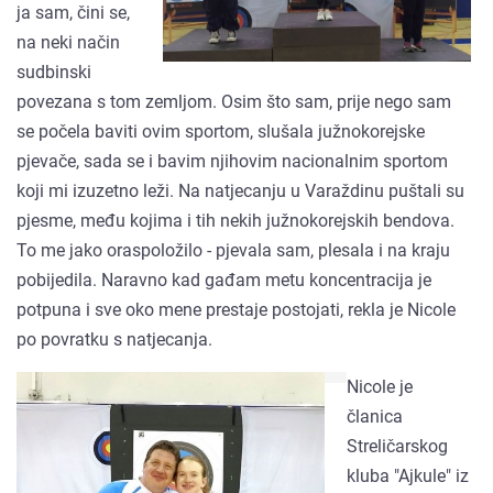
ja sam, čini se,
na neki način
sudbinski
povezana s tom zemljom. Osim što sam, prije nego sam
se počela baviti ovim sportom, slušala južnokorejske
pjevače, sada se i bavim njihovim nacionalnim sportom
koji mi izuzetno leži. Na natjecanju u Varaždinu puštali su
pjesme, među kojima i tih nekih južnokorejskih bendova.
To me jako oraspoložilo - pjevala sam, plesala i na kraju
pobijedila. Naravno kad gađam metu koncentracija je
potpuna i sve oko mene prestaje postojati, rekla je Nicole
po povratku s natjecanja.
Nicole je
članica
Streličarskog
kluba "Ajkule" iz