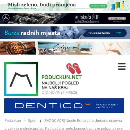
Poduckun
Sport
[RAZGOVOR] Nicole Bratonja iz Jurdana državna
prvakinja u streličarstvu: Kad gađam metu koncentracija je potpuna i sve