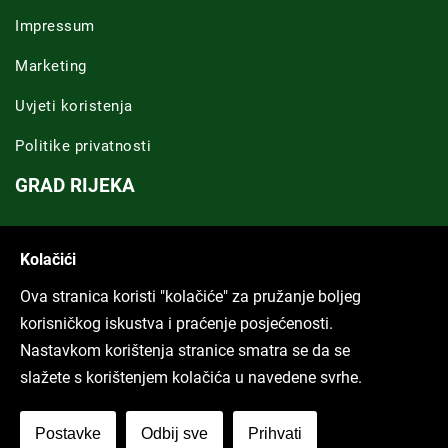
Impressum
Marketing
Uvjeti koristenja
Politike privatnosti
GRAD RIJEKA
Novosti Rijeka
Kolačići
Riječka regija
Ova stranica koristi "kolačiće" za pružanje boljeg
ARHIVA TEKSTOVA
korisničkog iskustva i praćenje posjećenosti.
Nastavkom korištenja stranice smatra se da se
Svi tekstovi
slažete s korištenjem kolačića u navedene svrhe.
Poduckun.net
Postavke
Odbij sve
Prihvati