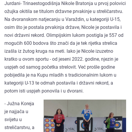
Jurdani- Trinaestogodišnja Nikole Bratonja u prvoj polovici
ožujka okitila se titulom državne prvakinje u streličarstvu.
Na dvoranskom natjecanju u Varaždin, u kategoriji U-15,
osim što je postala prvakinja države, Nicole je postavila i
novi državni rekord. Olimpijskim lukom postigla je 557 od
mogućih 600 bodova što znači da je tek rijetka strelica
izašla iz žutog kruga na meti. Iako je Nicole izuzetno
kratko u ovom sportu - od jeseni 2022. godine, njezin je
uspjeh od samog početka strelovit. Već prošle godine
pobijedila je na Kupu mladih s tradicionalnim lukom u
kategoriji U-13 te odmah postavila i državni rekord, a
potom isti uspjeh ponovila i u dvorani.
- Južna Koreja
je najjača u
svijetu u
streličarstvu, a