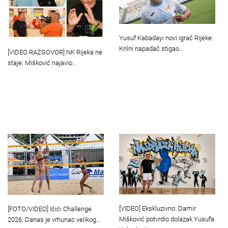
Yusuf Kabadayı novi igrač Rijeke:
Krilni napadač stigao…
[VIDEO RAZGOVOR] NK Rijeka ne
staje: Mišković najavio…
[VIDEO] Ekskluzivno: Damir
[FOTO/VIDEO] Ičići Challenge
Mišković potvrdio dolazak Yusufa
2026: Danas je vrhunac velikog…