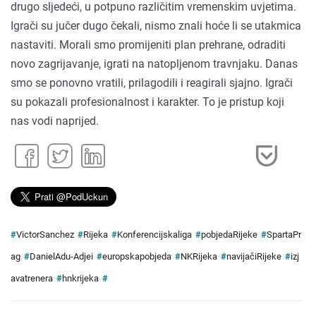
drugo sljedeći, u potpuno različitim vremenskim uvjetima.
Igrači su jučer dugo čekali, nismo znali hoće li se utakmica
nastaviti. Morali smo promijeniti plan prehrane, odraditi
novo zagrijavanje, igrati na natopljenom travnjaku. Danas
smo se ponovno vratili, prilagodili i reagirali sjajno. Igrači
su pokazali profesionalnost i karakter. To je pristup koji
nas vodi naprijed.
#
VictorSanchez
#
Rijeka
#
Konferencijskaliga
#
pobjedaRijeke
#
SpartaPr
ag
#
DanielAdu-Adjei
#
europskapobjeda
#
NKRijeka
#
navijačiRijeke
#
izj
avatrenera
#
hnkrijeka
#