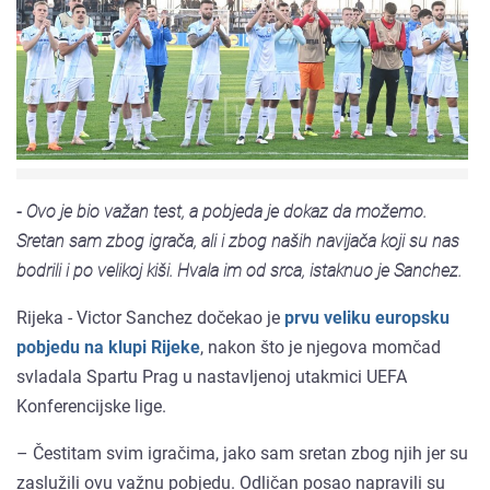
- Ovo je bio važan test, a pobjeda je dokaz da možemo.
Sretan sam zbog igrača, ali i zbog naših navijača koji su nas
bodrili i po velikoj kiši. Hvala im od srca, istaknuo je Sanchez.
Rijeka - Victor Sanchez dočekao je
prvu veliku europsku
pobjedu na klupi Rijeke
, nakon što je njegova momčad
svladala Spartu Prag u nastavljenoj utakmici UEFA
Konferencijske lige.
– Čestitam svim igračima, jako sam sretan zbog njih jer su
zaslužili ovu važnu pobjedu. Odličan posao napravili su