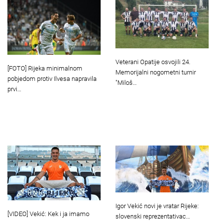
Veterani Opatije osvojili 24.
[FOTO] Rijeka minimalnom
Memorijalni nogometni turnir
pobjedom protiv Ilvesa napravila
"Miloš…
prvi…
Igor Vekić novi je vratar Rijeke:
[VIDEO] Vekić: Kek i ja imamo
slovenski reprezentativac…