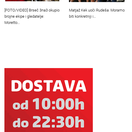
Matjaž Kek uoči Rudeša: Moramo
[FOTO/VIDEO] Brseč 3na3 okupio
biti konkretniji i…
brojne ekipe i gledatelje:
Moretto…