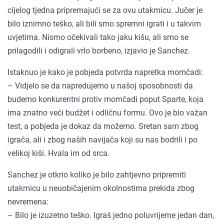
cijelog tjedna pripremajući se za ovu utakmicu. Jučer je
bilo iznimno teško, ali bili smo spremni igrati i u takvim
uvjetima. Nismo očekivali tako jaku kišu, ali smo se
prilagodili i odigrali vrlo borbeno, izjavio je Sanchez.
Istaknuo je kako je pobjeda potvrda napretka momčadi:
– Vidjelo se da napredujemo u našoj sposobnosti da
budemo konkurentni protiv momčadi poput Sparte, koja
ima znatno veći budžet i odličnu formu. Ovo je bio važan
test, a pobjeda je dokaz da možemo. Sretan sam zbog
igrača, ali i zbog naših navijača koji su nas bodrili i po
velikoj kiši. Hvala im od srca.
Sanchez je otkrio koliko je bilo zahtjevno pripremiti
utakmicu u neuobičajenim okolnostima prekida zbog
nevremena:
– Bilo je izuzetno teško. Igraš jedno poluvrijeme jedan dan,