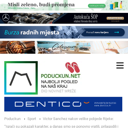
Poduckun
Sport
Victor Sanchez nakon velike pobjede Rijeke:
“Igrači su pokazali karakter, a danas smo se ponovno vratili, prilagodili i