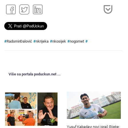
#
RadomirĐalović
#
nkrijeka
#
nkosijek
#
nogomet
#
Više sa portala poduckun.net ...
Yusuf Kabadayı novi igrač Rijeke: