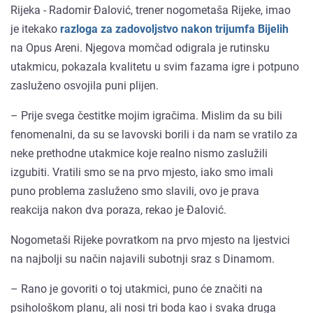
Rijeka - Radomir Đalović, trener nogometaša Rijeke, imao
je itekako
razloga za zadovoljstvo nakon trijumfa Bijelih
na Opus Areni. Njegova momčad odigrala je rutinsku
utakmicu, pokazala kvalitetu u svim fazama igre i potpuno
zasluženo osvojila puni plijen.
– Prije svega čestitke mojim igračima. Mislim da su bili
fenomenalni, da su se lavovski borili i da nam se vratilo za
neke prethodne utakmice koje realno nismo zaslužili
izgubiti. Vratili smo se na prvo mjesto, iako smo imali
puno problema zasluženo smo slavili, ovo je prava
reakcija nakon dva poraza, rekao je Đalović.
Nogometaši Rijeke povratkom na prvo mjesto na ljestvici
na najbolji su način najavili subotnji sraz s Dinamom.
– Rano je govoriti o toj utakmici, puno će značiti na
psihološkom planu, ali nosi tri boda kao i svaka druga