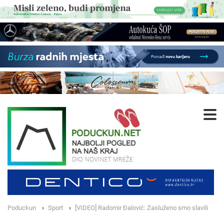
Poduckun
Sport
[VIDEO] Radomir Đalović: Zasluženo smo slavili