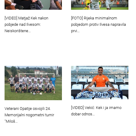
[VIDEO] Matjaž Kek nakon
[FOTO] Rijeka minimalnom
pobjede nad Ilvesom:
pobjedom protiv Ilvesa napravila
Neiskorištene…
prvi…
[VIDEO] Vekić: Kek i ja imamo
Veterani Opatije osvojili 24.
dobar odnos…
Memorijalni nogometni turnir
"Miloš…