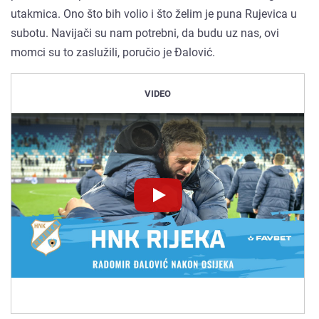
utakmica. Ono što bih volio i što želim je puna Rujevica u
subotu. Navijači su nam potrebni, da budu uz nas, ovi
momci su to zaslužili, poručio je Đalović.
VIDEO
Novinet.tv
Novinet.tv