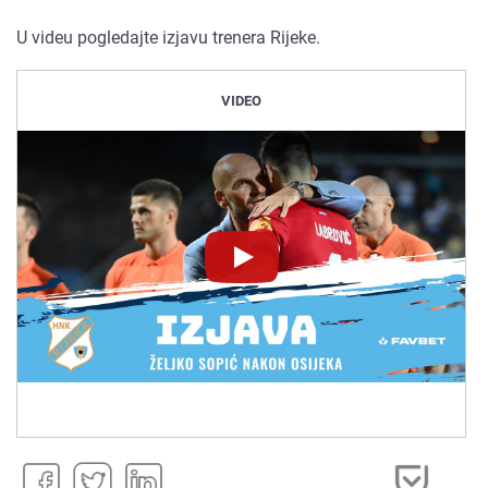
U videu pogledajte izjavu trenera Rijeke.
VIDEO
Novinet.tv
Novinet.tv