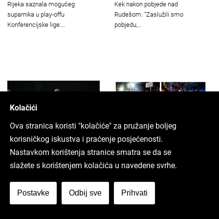
Rijeka saznala mogućeg
Kek nakon pobjede nad
suparnika u play-offu
Rudešom: "Zaslužili smo
Konferencijske lige:…
pobjedu,…
Kolačići
Ova stranica koristi "kolačiće" za pružanje boljeg
korisničkog iskustva i praćenje posjećenosti.
Nastavkom korištenja stranice smatra se da se
[FOTO] Rijeka pobjedom otvorila
[FOTO/VIDEO] Brseč 3na3 okupio
slažete s korištenjem kolačića u navedene svrhe.
novu sezonu SHNL-a: Lasickas…
brojne ekipe i gledatelje:
Moretto…
Postavke
Odbij sve
Prihvati