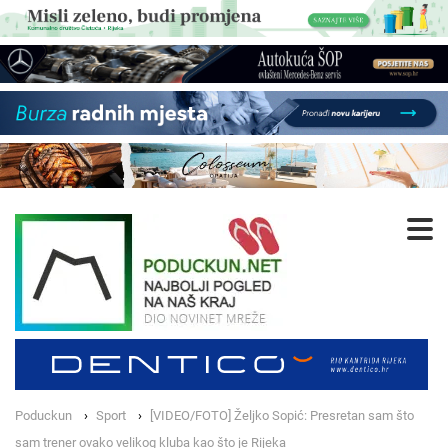
Poduckun
Sport
[VIDEO/FOTO] Željko Sopić: Presretan sam što
sam trener ovako velikog kluba kao što je Rijeka