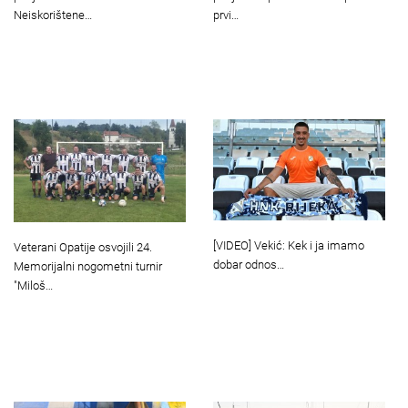
Neiskorištene…
prvi…
[VIDEO] Vekić: Kek i ja imamo
Veterani Opatije osvojili 24.
dobar odnos…
Memorijalni nogometni turnir
"Miloš…