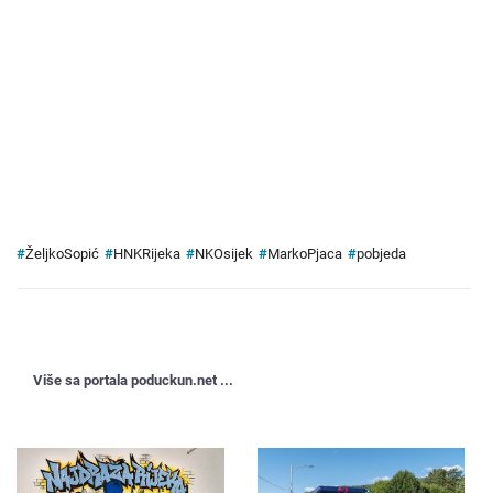
#
ŽeljkoSopić
#
HNKRijeka
#
NKOsijek
#
MarkoPjaca
#
pobjeda
Više sa portala poduckun.net ...