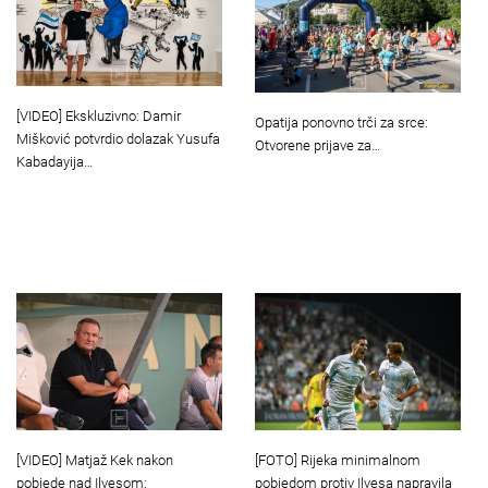
[VIDEO] Ekskluzivno: Damir
Opatija ponovno trči za srce:
Mišković potvrdio dolazak Yusufa
Otvorene prijave za…
Kabadayija…
[VIDEO] Matjaž Kek nakon
[FOTO] Rijeka minimalnom
pobjede nad Ilvesom:
pobjedom protiv Ilvesa napravila