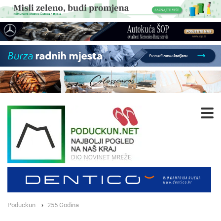
Poduckun
255 Godina