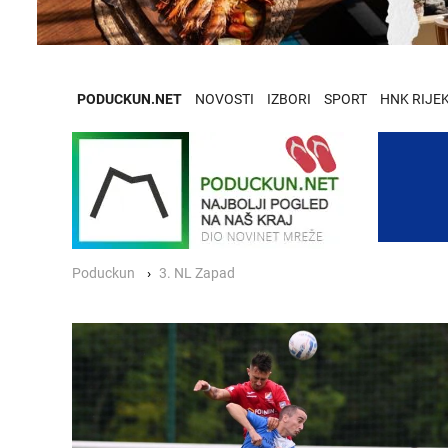
PODUCKUN.NET
NOVOSTI
IZBORI
SPORT
HNK RIJE
Poduckun
3. NL Zapad