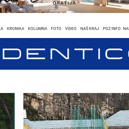
KA
KRONIKA
KOLUMNA
FOTO
VIDEO
NAŠ KRAJ
PGZ INFO
NA