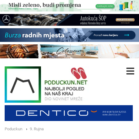
Poduckun
9. Rujna