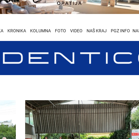
KA
KRONIKA
KOLUMNA
FOTO
VIDEO
NAŠ KRAJ
PGZ INFO
NA