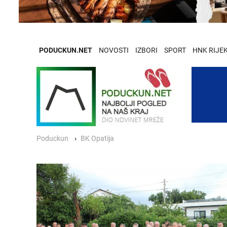
PODUCKUN.NET
NOVOSTI
IZBORI
SPORT
HNK RIJE
Poduckun
BK Opatija