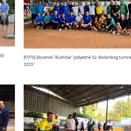
lji
[FOTO] Slovenski "Budničar" pobjednik 52. Boćarskog turnira
2023."