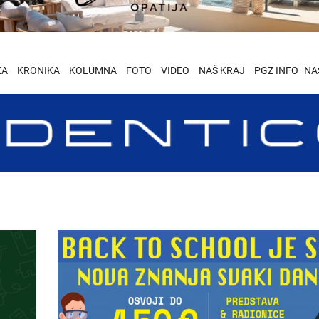
KA
KRONIKA
KOLUMNA
FOTO
VIDEO
NAŠ KRAJ
PGZ INFO
NA