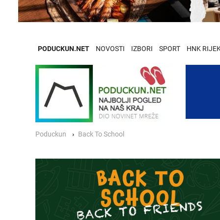
PODUCKUN.NET
NOVOSTI
IZBORI
SPORT
HNK RIJE
Poduckun
Back To School