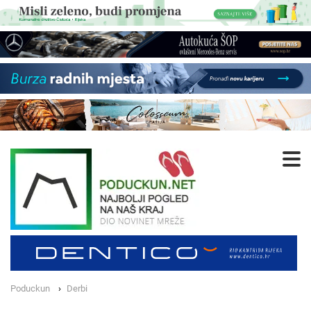
Poduckun
Derbi