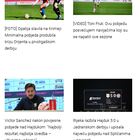
[VIDEO] Toni Fruk: Ovu pobjedu
[FOTO] Opatija slavila na Krimeji:
posvećujem navijačima koji su
Minimalna pobjeda produbila
se napatili ove sezone
krizu Orijenta u prvoligaškom
derbiju
Victor Sanchez nakon povijesne
Rijeka razbila Hajduk 5:0 u
pobjede nad Hajdukom: “Najbolji
Jadranskom derbiju i upisala
rezultat, najbolja izvedba –
najveću pobjedu nad Splićanima