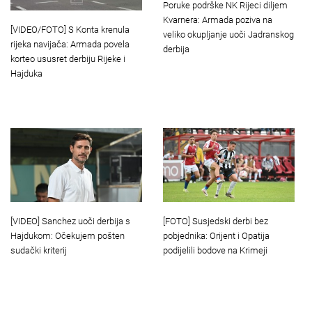
Poruke podrške NK Rijeci diljem
Kvarnera: Armada poziva na
[VIDEO/FOTO] S Konta krenula
veliko okupljanje uoči Jadranskog
rijeka navijača: Armada povela
derbija
korteo ususret derbiju Rijeke i
Hajduka
[VIDEO] Sanchez uoči derbija s
[FOTO] Susjedski derbi bez
Hajdukom: Očekujem pošten
pobjednika: Orijent i Opatija
sudački kriterij
podijelili bodove na Krimeji