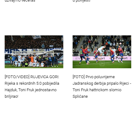
uživajmo večeras”
u povijesti
[FOTO/VIDEO] RUJEVICA GORI:
[FOTO] Prvo poluvrijeme
Rijeka s rekordnih 5:0 pobijedila
Jadranskog derbija pripalo Rijeci -
Hajduk, Toni Fruk jednostavno
Toni Fruk hattrickom slomio
briljirao!
Splićane