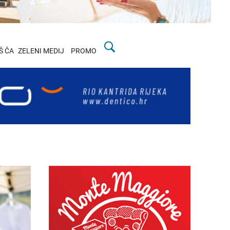
Š ČA
ZELENI MEDIJ
PROMO