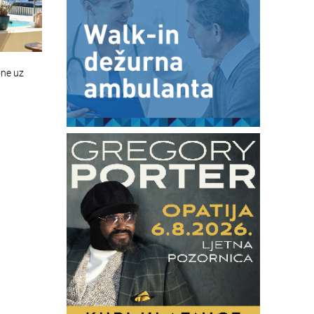
one uz