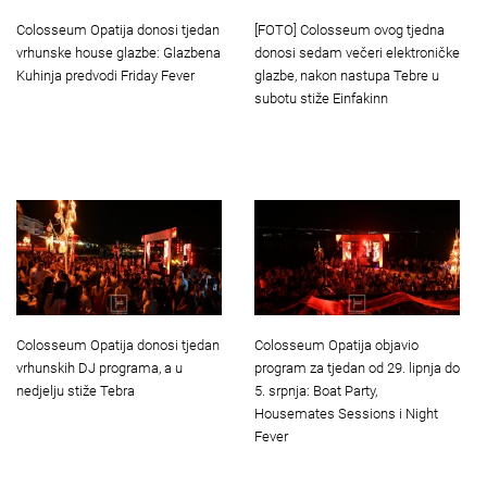
[FOTO] Colosseum ovog tjedna
Colosseum Opatija donosi tjedan
donosi sedam večeri elektroničke
vrhunske house glazbe: Glazbena
glazbe, nakon nastupa Tebre u
Kuhinja predvodi Friday Fever
subotu stiže Einfakinn
Colosseum Opatija donosi tjedan
Colosseum Opatija objavio
vrhunskih DJ programa, a u
program za tjedan od 29. lipnja do
nedjelju stiže Tebra
5. srpnja: Boat Party,
Housemates Sessions i Night
Fever