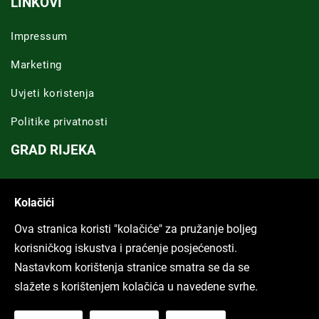
LINKOVI
Impressum
Marketing
Uvjeti koristenja
Politike privatnosti
GRAD RIJEKA
Novosti Rijeka
Kolačići
Riječka regija
Ova stranica koristi "kolačiće" za pružanje boljeg
ARHIVA TEKSTOVA
korisničkog iskustva i praćenje posjećenosti.
Nastavkom korištenja stranice smatra se da se
Svi tekstovi
slažete s korištenjem kolačića u navedene svrhe.
Poduckun.net