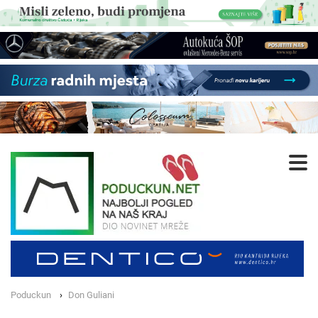
Poduckun
Don Guliani