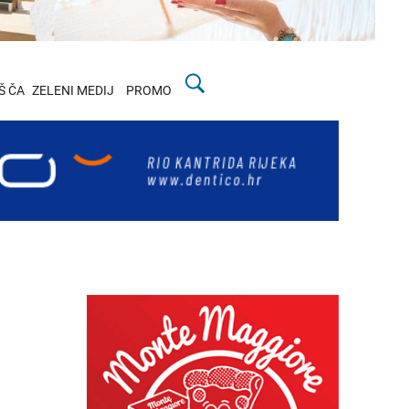
Š ČA
ZELENI MEDIJ
PROMO