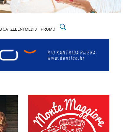
Š ČA
ZELENI MEDIJ
PROMO