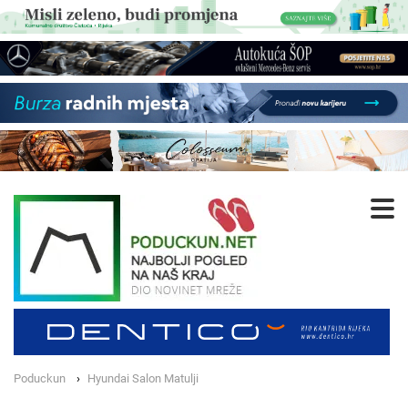
Poduckun
Hyundai Salon Matulji