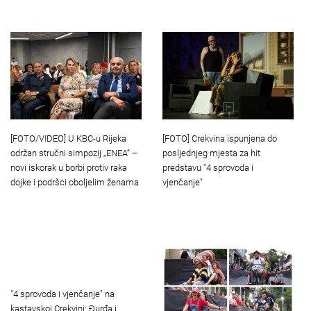
[FOTO/VIDEO] U KBC-u Rijeka
[FOTO] Crekvina ispunjena do
održan stručni simpozij „ENEA“ –
posljednjeg mjesta za hit
novi iskorak u borbi protiv raka
predstavu "4 sprovoda i
dojke i podršci oboljelim ženama
vjenčanje"
"4 sprovoda i vjenčanje" na
kastavskoj Crekvini: Đurđa i