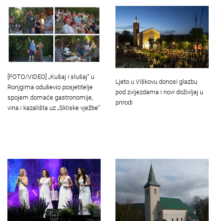
[FOTO/VIDEO] „Kušaj i slušaj“ u
Ljeto u Viškovu donosi glazbu
Ronjgima oduševio posjetitelje
pod zvijezdama i novi doživljaj u
spojem domaće gastronomije,
prirodi
vina i kazališta uz „Skliske vježbe“