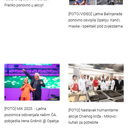
Franko ponovno u akciji!
[FOTO/VIDEO] Ljetna Balinjerada
ponovno osvojila Opatiju: Karići,
maske i spektakl pod zvijezdama
[FOTO] MIK 2025. - Ljetna
[FOTO] Nastavak humanitarne
pozornica odzvanjala našim ČA,
akcije Crvenog križa - Mikovci
pobijedila Irena Grdinić @ Opatija
kuhali za potrebite