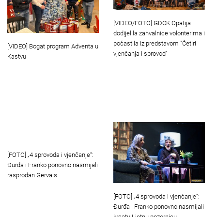
[VIDEO/FOTO] GDCK Opatija
dodijelila zahvalnice volonterima i
počastila iz predstavom "Četiri
[VIDEO] Bogat program Adventa u
vjenčanja i sprovod"
Kastvu
[FOTO] „4 sprovoda i vjenčanje“:
Đurđa i Franko ponovno nasmijali
rasprodan Gervais
[FOTO] „4 sprovoda i vjenčanje“:
Đurđa i Franko ponovno nasmijali
krcatu Ljetnu pozornicu