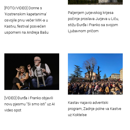
[FOTO/VIDEO] Donne s
Paljenjem jurjevskog krijesa
'Kostrenskim kapetanima'
počinje proslava Jurjeva u Liču,
osvojile prvu večer MIK-a u
stižu Đurđa i Franko sa svojom
Kastvu, festival posvećen
Ljubavnom pričom
uspomeni na Andreja Bašu
[VIDEO] Đurđa i Franko objavili
Kastav najavio adventski
novu pjesmu “Si smo isti” uz AI
program, Zadnje polne va Kastve
video spot
uz Koktelse