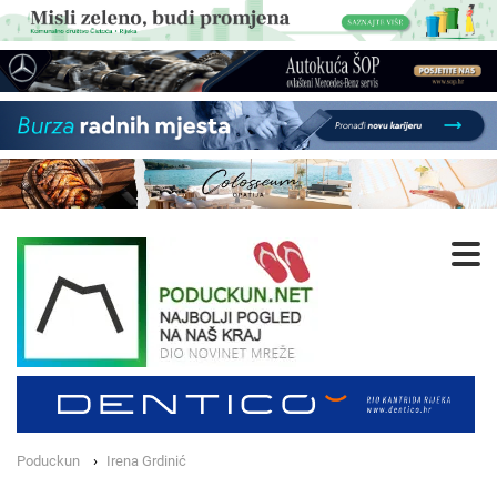
Poduckun
Irena Grdinić