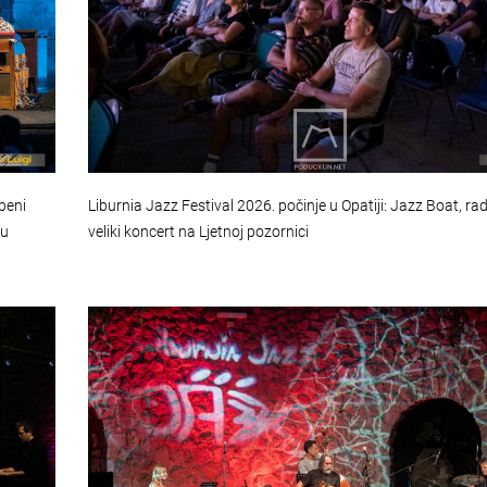
beni
Liburnia Jazz Festival 2026. počinje u Opatiji: Jazz Boat, rad
cu
veliki koncert na Ljetnoj pozornici