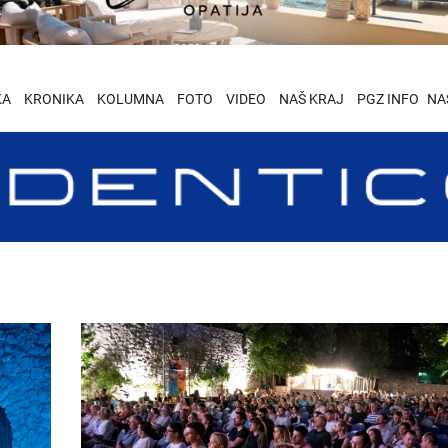
KA
KRONIKA
KOLUMNA
FOTO
VIDEO
NAŠ KRAJ
PGZ INFO
NA