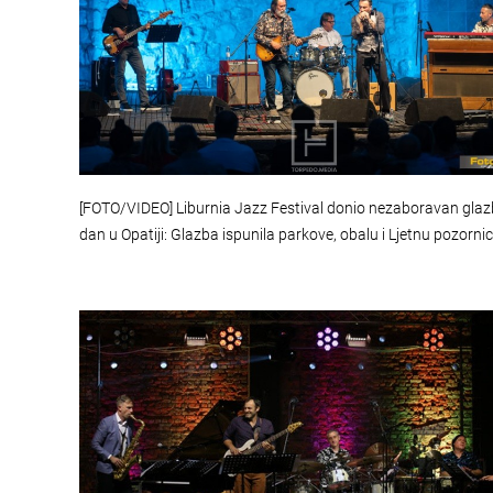
[FOTO/VIDEO] Liburnia Jazz Festival donio nezaboravan glaz
dan u Opatiji: Glazba ispunila parkove, obalu i Ljetnu pozorni