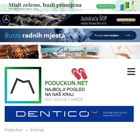
Poduckun
Kočevje