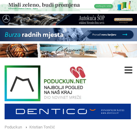
Poduckun
Kristian Tončić