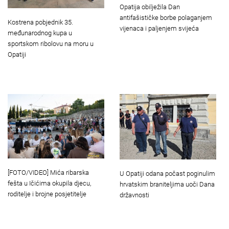
Opatija obilježila Dan
antifašističke borbe polaganjem
Kostrena pobjednik 35.
vijenaca i paljenjem svijeća
međunarodnog kupa u
sportskom ribolovu na moru u
Opatiji
[FOTO/VIDEO] Mića ribarska
U Opatiji odana počast poginulim
fešta u Ičićima okupila djecu,
hrvatskim braniteljima uoči Dana
roditelje i brojne posjetitelje
državnosti