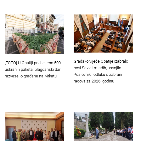
Gradsko vijeće Opatije izabralo
[FOTO] U Opatiji podijeljeno 500
novi Savjet mladih, usvojilo
uskrsnih paketa: blagdanski dar
Poslovnik i odluku o zabrani
razveselio građane na Mrkatu
radova za 2026. godinu