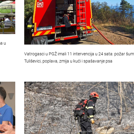
ma u
Vatrogasci u PGŽ imali 11 intervencija u 24 sata: požar šum
Tuliševici, poplava, zmija u kući i spašavanje psa