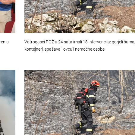
ren u
Vatrogasci PGŽ u 24 sata imali 18 intervencija: gorjeli šuma, 
kontejneri, spašavali ovcu i nemoćne osobe