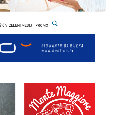
Š ČA
ZELENI MEDIJ
PROMO