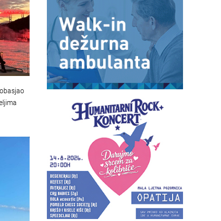
 obasjao
eljima