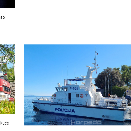
kao
 kuće,