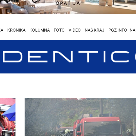
KA
KRONIKA
KOLUMNA
FOTO
VIDEO
NAŠ KRAJ
PGZ INFO
NA