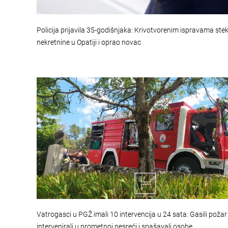
Policija prijavila 35-godišnjaka: Krivotvorenim ispravama ste
nekretnine u Opatiji i oprao novac
Vatrogasci u PGŽ imali 10 intervencija u 24 sata: Gasili požar
intervenirali u prometnoj nesreći i spašavali osobe