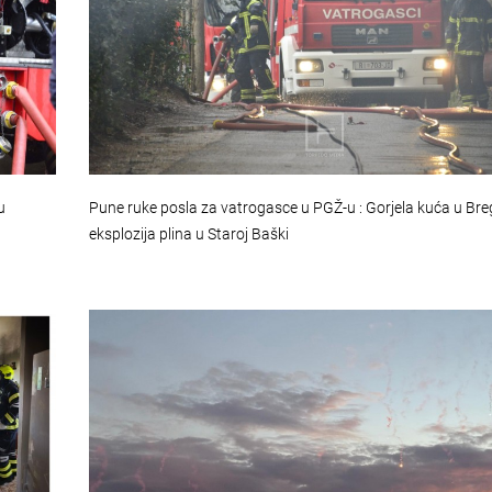
u
Pune ruke posla za vatrogasce u PGŽ-u : Gorjela kuća u Bre
eksplozija plina u Staroj Baški