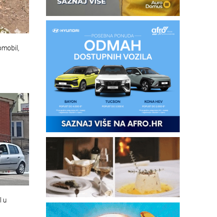
omobil,
l u