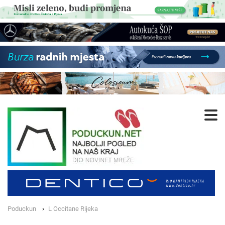
Poduckun
L Occitane Rijeka