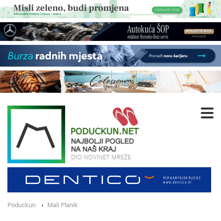
Poduckun
Mali Planik