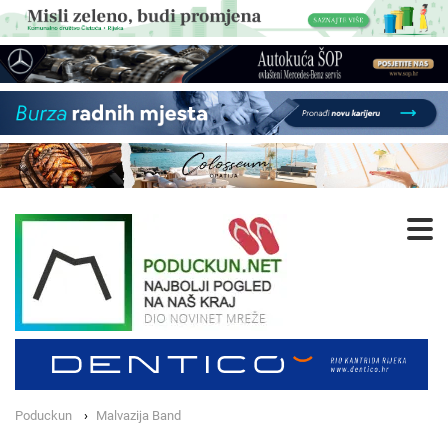
Poduckun
Malvazija Band