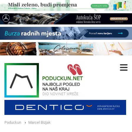
Poduckun
Marcel Bizjak