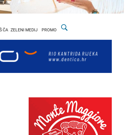
Š ČA
ZELENI MEDIJ
PROMO