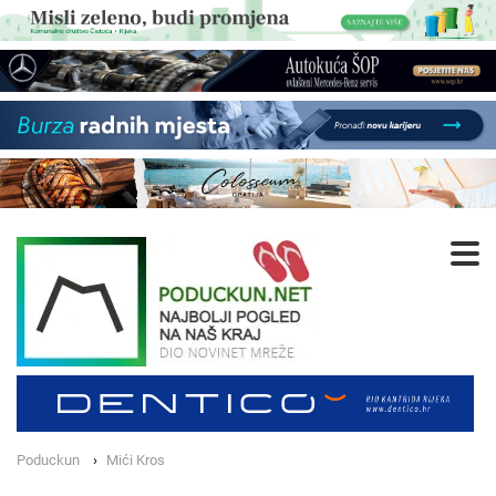
Poduckun
Mići Kros