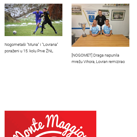
Nogometaši "Muna" i "Lovrana"
poraženi u 15. kolu Prve ŽNL
[NOGOMET] Draga napunila
mrežu Vihora, Lovran remizirao