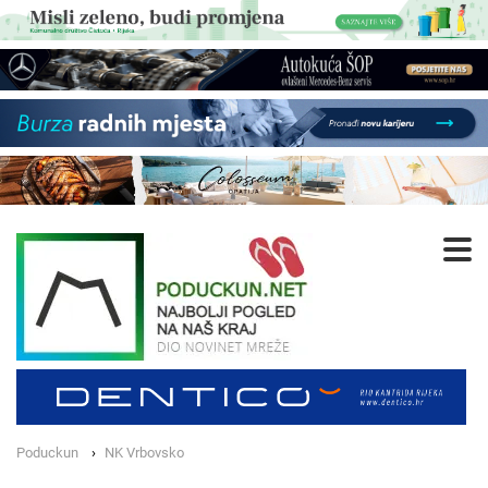
Poduckun
NK Vrbovsko