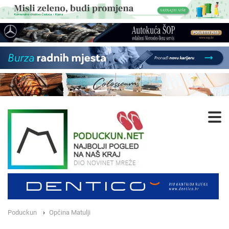
Poduckun
Općina Matulji