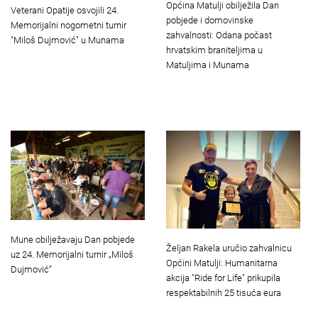
Općina Matulji obilježila Dan
Veterani Opatije osvojili 24.
pobjede i domovinske
Memorijalni nogometni turnir
zahvalnosti: Odana počast
"Miloš Dujmović" u Munama
hrvatskim braniteljima u
Matuljima i Munama
Mune obilježavaju Dan pobjede
Željan Rakela uručio zahvalnicu
uz 24. Memorijalni turnir „Miloš
Općini Matulji: Humanitarna
Dujmović“
akcija "Ride for Life" prikupila
respektabilnih 25 tisuća eura