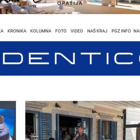
KA
KRONIKA
KOLUMNA
FOTO
VIDEO
NAŠ KRAJ
PGZ INFO
NA