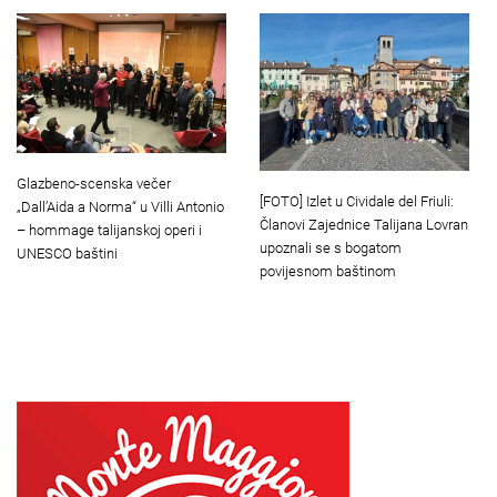
Glazbeno-scenska večer
[FOTO] Izlet u Cividale del Friuli:
„Dall’Aida a Norma“ u Villi Antonio
Članovi Zajednice Talijana Lovran
– hommage talijanskoj operi i
upoznali se s bogatom
UNESCO baštini
povijesnom baštinom