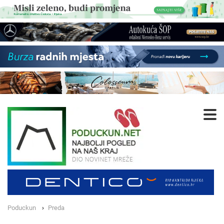
Poduckun
Preda