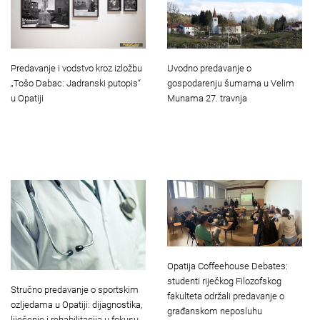
Predavanje i vodstvo kroz izložbu
Uvodno predavanje o
„Tošo Dabac: Jadranski putopis“
gospodarenju šumama u Velim
u Opatiji
Munama 27. travnja
Opatija Coffeehouse Debates:
studenti riječkog Filozofskog
Stručno predavanje o sportskim
fakulteta održali predavanje o
ozljedama u Opatiji: dijagnostika,
građanskom neposluhu
liječenje i rehabilitacija u fokusu