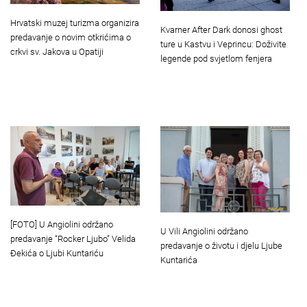
Hrvatski muzej turizma organizira
Kvarner After Dark donosi ghost
predavanje o novim otkrićima o
ture u Kastvu i Veprincu: Doživite
crkvi sv. Jakova u Opatiji
legende pod svjetlom fenjera
[FOTO] U Angiolini održano
U Vili Angiolini održano
predavanje “Rocker Ljubo” Velida
predavanje o životu i djelu Ljube
Đekića o Ljubi Kuntariću
Kuntarića