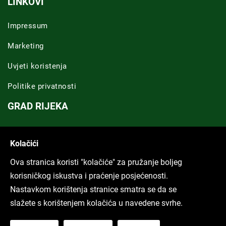
LINKOVI
Impressum
Marketing
Uvjeti koristenja
Politike privatnosti
GRAD RIJEKA
Novosti Rijeka
Kolačići
Riječka regija
Ova stranica koristi "kolačiće" za pružanje boljeg
ARHIVA TEKSTOVA
korisničkog iskustva i praćenje posjećenosti.
Nastavkom korištenja stranice smatra se da se
Svi tekstovi
slažete s korištenjem kolačića u navedene svrhe.
Poduckun.net