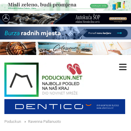
Poduckun
Ravenna Pallanuoto