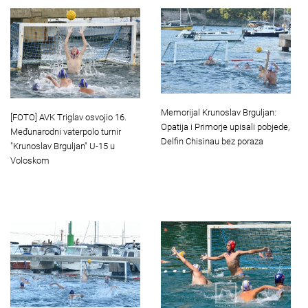
Memorijal Krunoslav Brguljan:
[FOTO] AVK Triglav osvojio 16.
Opatija i Primorje upisali pobjede,
Međunarodni vaterpolo turnir
Delfin Chisinau bez poraza
"Krunoslav Brguljan" U-15 u
Voloskom