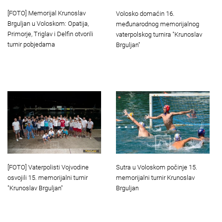
[FOTO] Memorijal Krunoslav
Volosko domaćin 16.
Brguljan u Voloskom: Opatija,
međunarodnog memorijalnog
Primorje, Triglav i Delfin otvorili
vaterpolskog turnira "Krunoslav
turnir pobjedama
Brguljan"
[FOTO] Vaterpolisti Vojvodine
Sutra u Voloskom počinje 15.
osvojili 15. memorijalni turnir
memorijalni turnir Krunoslav
"Krunoslav Brguljan"
Brguljan