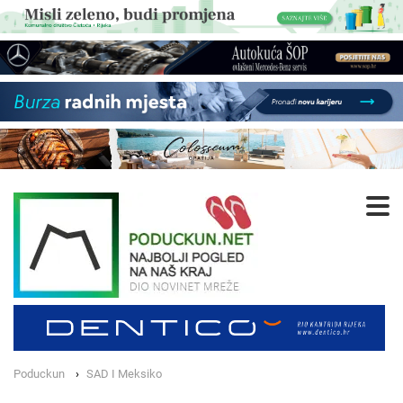
Poduckun
SAD I Meksiko