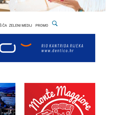
Š ČA
ZELENI MEDIJ
PROMO