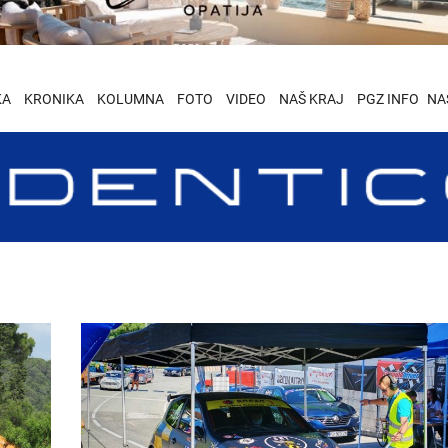
KA
KRONIKA
KOLUMNA
FOTO
VIDEO
NAŠ KRAJ
PGZ INFO
NA