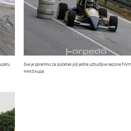
Buzetu
Sve je spremno za početak još jedne uzbudljive sezone Form
HAKS kupa